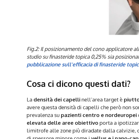
Fig.2: Il posizionamento del cono applicatore all’
studio su finasteride topica 0,25% sia posizionat
pubblicazione sull’efficacia di finasteride topi
Cosa ci dicono questi dati?
La
densità dei capelli
nell’area target è
piutt
avere questa densità di capelli che però non son
prevalenza su
pazienti centro e nordeuropei
elevata delle aree obiettivo
porta a ipotizzar
limitrofe alle zone più diradate dalla calvizie,
di spessore minore come i
vellus e i nano-cap