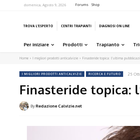
Forums
Shop
domenica, Agosto 9, 2026
TROVA L’ESPERTO
CENTRI TRAPIANTI
DIAGNOSI ON LINE
Per iniziare
Prodotti
Trapianto
Tr
Home
I migliori prodotti anticalvizie
Finasteride topica: l’ultima pubblicaz
25 Ott
I MIGLIORI PRODOTTI ANTICALVIZIE
RICERCA E FUTURO
Finasteride topica: 
By
Redazione Calvizie.net