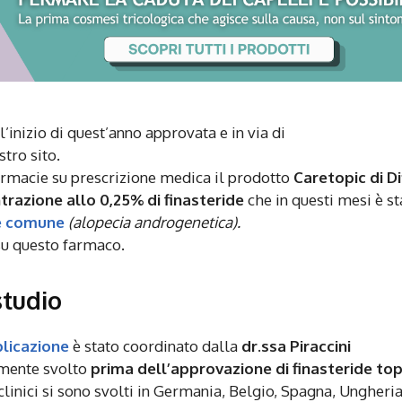
l’inizio di quest’anno approvata e in via di
tro sito.
farmacie su prescrizione medica il prodotto
Caretopic di Di
trazione allo 0,25% di
finasteride
che in questi mesi è st
ie comune
(alopecia androgenetica).
 su questo farmaco.
studio
licazione
è stato coordinato dalla
dr.ssa Piraccini
iamente svolto
prima dell’approvazione di finasteride top
clinici si sono svolti in Germania, Belgio, Spagna, Ungheria