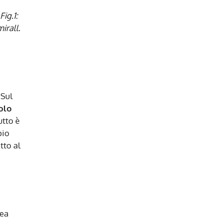
Fig.1:
irall.
 Sul
olo
utto è
pio
tto al
rea