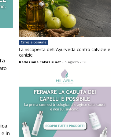
Calvizie Comune
La riscoperta dell’Ayurveda contro calvizie e
canizie
fa
Redazione Calvizie.net
-
5 Agosto 2026
ato
ica
,
 e in