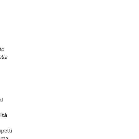
lo
alla
d
ità
apelli
, ma