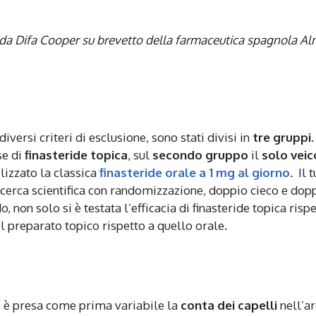
 da Difa Cooper su brevetto della farmaceutica spagnola Alm
iversi criteri di esclusione, sono stati divisi in
tre gruppi
.
se di
finasteride
topica
, sul
secondo gruppo
il
solo veic
lizzato la classica
finasteride orale a 1 mg al giorno
.
Il t
 ricerca scientifica con randomizzazione, doppio cieco e dop
, non solo si è testata l’efficacia di finasteride topica rispe
l preparato topico rispetto a quello orale.
si è presa come prima variabile la
conta dei capelli
nell’a