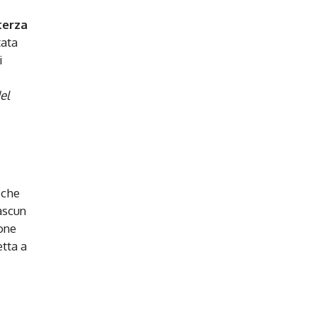
terza
tata
i
el
 che
iascun
ione
etta a