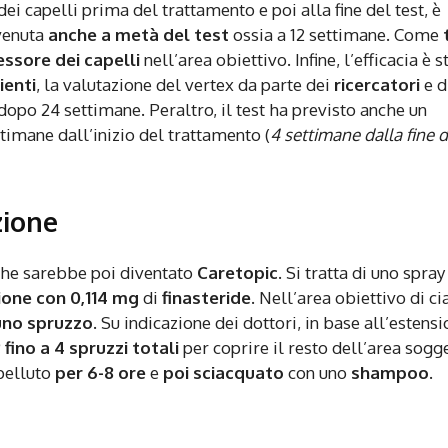
dei capelli prima del trattamento e poi alla fine del test, è
venuta
anche a metà del test
ossia a 12 settimane. Come
ssore dei capelli
nell’area obiettivo. Infine, l’efficacia è s
ienti
, la valutazione del vertex da parte dei
ricercatori
e d
 dopo 24 settimane. Peraltro, il test ha previsto anche un
ttimane dall’inizio del trattamento (
4 settimane dalla fine d
zione
 che sarebbe poi diventato
Caretopic
. Si tratta di uno spray
zione con 0,114 mg
di
finasteride
. Nell’area obiettivo di c
uno spruzzo
. Su indicazione dei dottori, in base all’estens
fino a 4 spruzzi totali
per coprire il resto dell’area sogg
apelluto
per 6-8 ore
e
poi sciacquato
con uno
shampoo
.