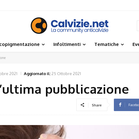
icopigmentazione
Infoltimenti
Tematiche
Ev
ione
obre 2021
Aggiornato il:
25 Ottobre 2021
l’ultima pubblicazione
Faceb
Share