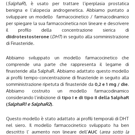
(
5alphaR
), è usato per trattare l’iperplasia prostatica
benigna e l’alopecia androgenetica. Abbiamo puntato a
sviluppare un modello farmacocinetico / farmacodinamico
per spiegare la sua farmacocinetica non lineare e descrivere
il profilo della concentrazione sierica di
diidrotestosterone
(
DHT
) in seguito alla somministrazione
di Finasteride.
Abbiamo sviluppato un modello farmacocinetico che
comprende una parte che rappresenta il legame di
finasteride alla 5alphaR. Abbiamo adattato questo modello
ai profili tempo-concentrazione di finasteride in seguito alla
somministrazione ripetuta di finasteride da
0,2 e 1 mg / die
.
Abbiamo costruito un modello farmacodinamico
considerando l’inibizione di
tipo I e di tipo II della 5alphaR
(
5alphaR1 e 5alphaR2
).
Questo modello è stato adattato ai profili temporali di DHT
nel siero. Il modello farmacocinetico sviluppato ha ben
descritto l’ aumento non lineare dell’
AUC
(
area sotto la