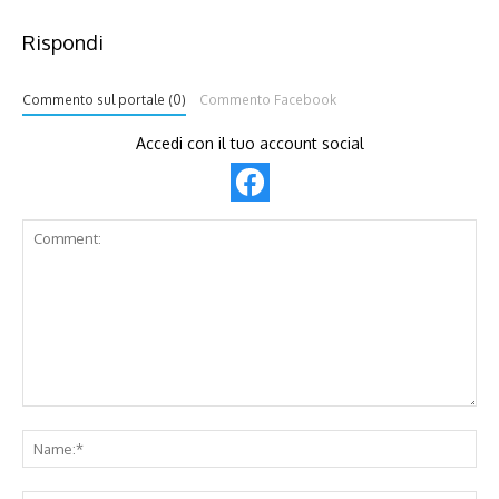
Rispondi
Commento sul portale (0)
Commento Facebook
Accedi con il tuo account social
Comment:
Na