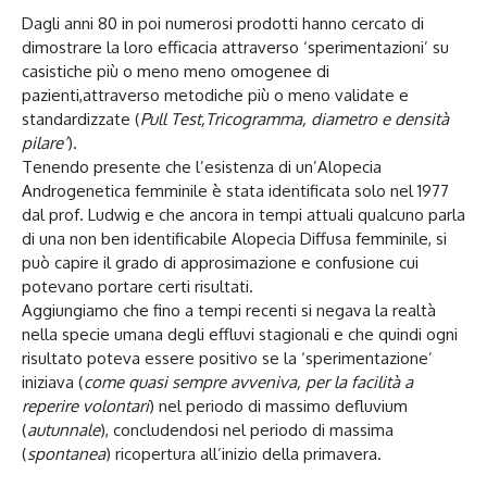
Dagli anni 80 in poi numerosi prodotti hanno cercato di
dimostrare la loro efficacia attraverso ‘sperimentazioni’ su
casistiche più o meno meno omogenee di
pazienti,attraverso metodiche più o meno validate e
standardizzate (
Pull Test,Tricogramma, diametro e densità
pilare’
).
Tenendo presente che l’esistenza di un’Alopecia
Androgenetica femminile è stata identificata solo nel 1977
dal prof. Ludwig e che ancora in tempi attuali qualcuno parla
di una non ben identificabile Alopecia Diffusa femminile, si
può capire il grado di approsimazione e confusione cui
potevano portare certi risultati.
Aggiungiamo che fino a tempi recenti si negava la realtà
nella specie umana degli effluvi stagionali e che quindi ogni
risultato poteva essere positivo se la ‘sperimentazione’
iniziava (
come quasi sempre avveniva, per la facilità a
reperire volontari
) nel periodo di massimo defluvium
(
autunnale
), concludendosi nel periodo di massima
(
spontanea
) ricopertura all’inizio della primavera.