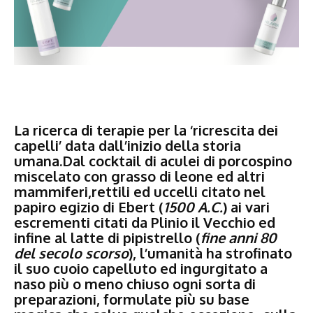
La ricerca di terapie per la ‘ricrescita dei
capelli’ data dall’inizio della storia
umana.Dal cocktail di aculei di porcospino
miscelato con grasso di leone ed altri
mammiferi,rettili ed uccelli citato nel
papiro egizio di Ebert (
1500 A.C.
) ai vari
escrementi citati da Plinio il Vecchio ed
infine al latte di pipistrello (
fine anni 80
del secolo scorso
), l’umanità ha strofinato
il suo cuoio capelluto ed ingurgitato a
naso più o meno chiuso ogni sorta di
preparazioni, formulate più su base