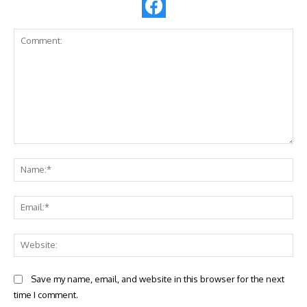
Comment:
Na
Ema
Web
Save my name, email, and website in this browser for the next
time I comment.