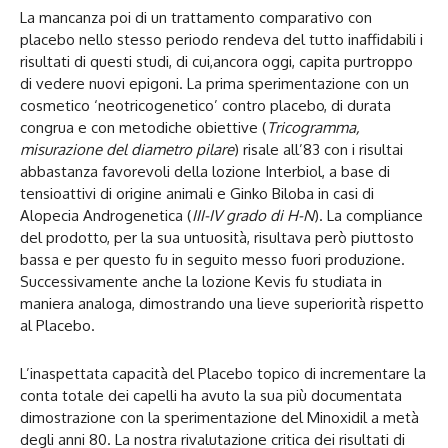
La mancanza poi di un trattamento comparativo con
placebo nello stesso periodo rendeva del tutto inaffidabili i
risultati di questi studi, di cui,ancora oggi, capita purtroppo
di vedere nuovi epigoni. La prima sperimentazione con un
cosmetico ‘neotricogenetico’ contro placebo, di durata
congrua e con metodiche obiettive (
Tricogramma,
misurazione del diametro pilare
) risale all’83 con i risultai
abbastanza favorevoli della lozione Interbiol, a base di
tensioattivi di origine animali e Ginko Biloba in casi di
Alopecia Androgenetica (
III-IV grado di H-N
). La compliance
del prodotto, per la sua untuosità, risultava però piuttosto
bassa e per questo fu in seguito messo fuori produzione.
Successivamente anche la lozione Kevis fu studiata in
maniera analoga, dimostrando una lieve superiorità rispetto
al Placebo.
L’inaspettata capacità del Placebo topico di incrementare la
conta totale dei capelli ha avuto la sua più documentata
dimostrazione con la sperimentazione del Minoxidil a metà
degli anni 80. La nostra rivalutazione critica dei risultati di