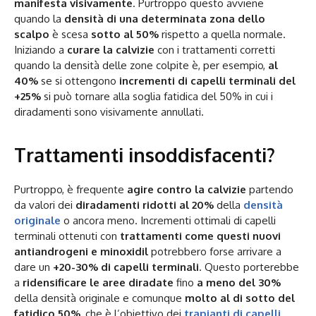
manifesta visivamente
. Purtroppo questo avviene
quando la
densità di una determinata zona dello
scalpo
è scesa
sotto al 50%
rispetto a quella normale.
Iniziando a
curare la
calvizie
con i trattamenti corretti
quando la densità delle zone colpite è, per esempio,
al
40%
se si ottengono
incrementi di capelli terminali del
+25%
si può tornare alla soglia fatidica del 50% in cui i
diradamenti sono visivamente annullati.
Trattamenti insoddisfacenti?
Purtroppo, è frequente
agire contro la
calvizie
partendo
da valori dei
diradamenti ridotti al 20%
della
densità
originale
o ancora meno. Incrementi ottimali di capelli
terminali ottenuti con
trattamenti come questi nuovi
antiandrogeni e minoxidil
potrebbero forse arrivare a
dare un
+20-30% di capelli terminali
. Questo porterebbe
a
ridensificare le aree diradate
fino
a meno del 30%
della densità originale e comunque
molto al di sotto del
fatidico 50%
, che è l’obiettivo dei
trapianti di capelli
.