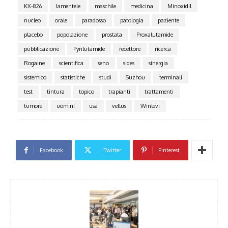
KX-826
lamentele
maschile
medicina
Minoxidil
nucleo
orale
paradosso
patologia
paziente
placebo
popolazione
prostata
Proxalutamide
pubblicazione
Pyrilutamide
recettore
ricerca
Rogaine
scientifica
seno
sides
sinergia
sistemico
statistiche
studi
Suzhou
terminali
test
tintura
topico
trapianti
trattamenti
tumore
uomini
usa
vellus
Winlevi
Facebook
Twitter
Pinterest