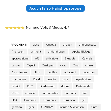
Acquista su Hairshopeurope
[Numero Voti:
3
Media:
4.7
]
ARGOMENTI
acne
Alopecia
anagen
androgenetica
Androgeni
anti-dht
antiandrogeni
Appied Biology
approvazione
AR
attivatore
Breezula
Calvizie
cancro
Capelli
Cassiopea
ciclo
Cina
cinese
Clascoterone
clinici
codifica
collaterali
copertura
coronavirus
Covid
crescita
cure
degradazione
densità
DHT
diradamenti
donne
Dutasteride
effetti
efficacia
farmaceutica
farmaco
fase
FDA
femminile
Finasteride
funziona
gel
genetica
geni
GT20029
Johnson & Johonson
Kintor