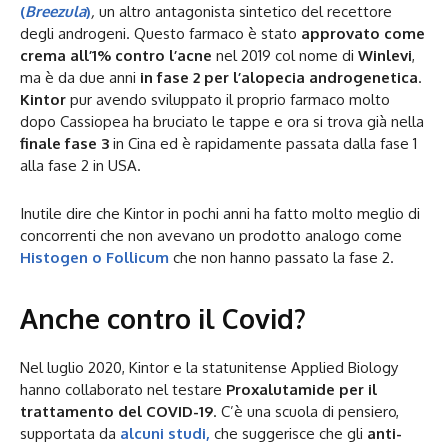
(
Breezula
)
,
un altro antagonista sintetico del recettore
degli androgeni. Questo farmaco è stato
approvato come
crema all’1% contro l’acne
nel 2019 col nome di
Winlevi
,
ma è da due anni
in fase 2 per l’alopecia androgenetica
.
Kintor
pur avendo sviluppato il proprio farmaco molto
dopo Cassiopea ha bruciato le tappe e ora si trova già nella
finale fase 3
in Cina ed è rapidamente passata dalla fase 1
alla fase 2 in USA.
Inutile dire che Kintor in pochi anni ha fatto molto meglio di
concorrenti che non avevano un prodotto analogo come
Histogen o Follicum
che non hanno passato la fase 2.
Anche contro il Covid?
Nel luglio 2020, Kintor e la statunitense Applied Biology
hanno collaborato nel testare
Proxalutamide per il
trattamento del COVID-19
. C’è una scuola di pensiero,
supportata da
alcuni studi,
che suggerisce che gli
anti-