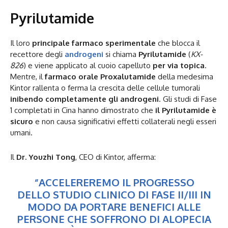
Pyrilutamide
Il loro
principale farmaco sperimentale
che blocca il
recettore degli
androgeni
si chiama
Pyrilutamide
(
KX-
826
) e viene applicato al cuoio capelluto
per via topica
.
Mentre, il
farmaco orale Proxalutamide
della medesima
Kintor rallenta o ferma la crescita delle cellule tumorali
inibendo completamente gli androgeni
. Gli studi di Fase
1 completati in Cina hanno dimostrato che
il Pyrilutamide è
sicuro
e non causa significativi effetti collaterali negli esseri
umani.
Il
Dr. Youzhi Tong
, CEO di Kintor, afferma:
“ACCELEREREMO IL PROGRESSO
DELLO STUDIO CLINICO DI FASE II/III IN
MODO DA PORTARE BENEFICI ALLE
PERSONE CHE SOFFRONO DI ALOPECIA