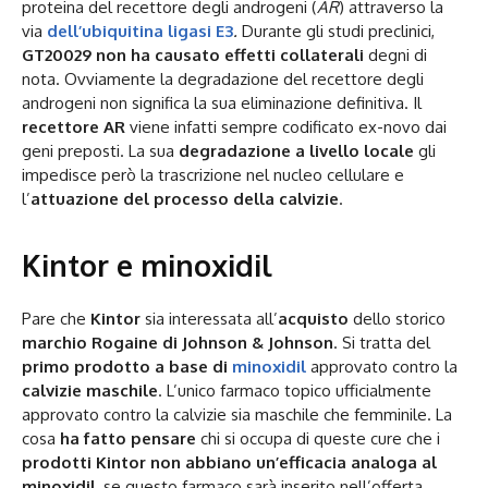
proteina del recettore degli androgeni (
AR
) attraverso la
via
dell’ubiquitina ligasi E3
.
Durante gli studi preclinici,
GT20029
non ha causato effetti collaterali
degni di
nota. Ovviamente la degradazione del recettore degli
androgeni non significa la sua eliminazione definitiva. Il
recettore AR
viene infatti sempre codificato ex-novo dai
geni preposti. La sua
degradazione a livello locale
gli
impedisce però la trascrizione nel nucleo cellulare e
l’
attuazione del processo della
calvizie
.
Kintor e minoxidil
Pare che
Kintor
sia interessata all’
acquisto
dello storico
marchio Rogaine di Johnson & Johnson
. Si tratta del
primo prodotto a base di
minoxidil
approvato contro la
calvizie
maschile
. L’unico farmaco topico ufficialmente
approvato contro la calvizie sia maschile che femminile. La
cosa
ha fatto pensare
chi si occupa di queste cure che i
prodotti Kintor
non abbiano un’efficacia analoga al
minoxidil
, se questo farmaco sarà inserito nell’offerta