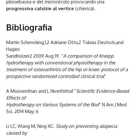
pilosebacea e del microcircolo provocando una
progressiva calvizie al vertice
(
chierica
).
Bibliografia
Martin Schencking,1,2 Adriane Otto,2 Tobias Deutsch,and
Hagen
Sandholzer2 2009 Aug 19. “
A comparison of Kneipp
hydrotherapy with conventional physiotherapy in the
treatment of osteoarthritis of the hip or knee: protocol of a
prospective randomised controlled clinical trial
”
A Mooventhan and L Nivethitha1 “
Scientific Evidence-Based
Effects of
Hydrotherapy on Various Systems of the Bod
” N Am J Med
Sci. 2014 May; 6
Li LC, Wang M, Ning XC.
Study on preventing alopecia
caused by