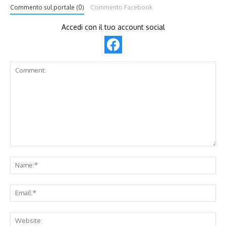
Commento sul portale (0)
Commento Facebook
Accedi con il tuo account social
Comment:
Na
Ema
Web