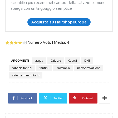
scientifici più recenti nel campo della calvizie comune,
spiega con un linguaggio semplice
Acquista su Hairshopeurope
[Numero Voti:
1
Media:
4
]
ARGOMENTI
acqua
Calvizie
Capelli
DHT
fabrizio fantini
fantini
idroterapia
microcircolazione
sistema immunitario
Facebook
Twitter
Pinterest