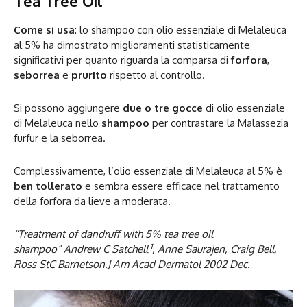
Tea Tree Oil
Come si usa
: lo shampoo con olio essenziale di Melaleuca
al 5% ha dimostrato miglioramenti statisticamente
significativi per quanto riguarda la comparsa di
forfora
,
seborrea
e
prurito
rispetto al controllo.
Si possono aggiungere
due o tre gocce
di olio essenziale
di Melaleuca nello
shampoo
per contrastare la Malassezia
furfur e la seborrea.
Complessivamente, l’olio essenziale di Melaleuca al 5% è
ben tollerato
e sembra essere efficace nel trattamento
della forfora da lieve a moderata.
“Treatment of dandruff with 5% tea tree oil
1
shampoo” Andrew C Satchell
, Anne Saurajen, Craig Bell,
Ross StC Barnetson.J Am Acad Dermatol 2002 Dec.