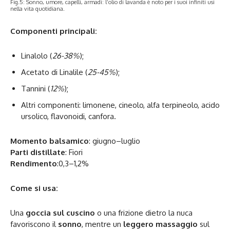
Fig.5: Sonno, umore, capelli, armadi: l’olio di lavanda è noto per i suoi infiniti usi
nella vita quotidiana.
Componenti principali:
Linalolo (
26-38%
);
Acetato di Linalile (
25-45%
);
Tannini (
12%
);
Altri componenti: limonene, cineolo, alfa terpineolo, acido
ursolico, flavonoidi, canfora.
Momento balsamico
: giugno–luglio
Parti distillate
: Fiori
Rendimento
:0,3–1,2%
Come si usa:
Una
goccia sul cuscino
o una frizione dietro la nuca
favoriscono il
sonno
, mentre un
leggero massaggio
sul