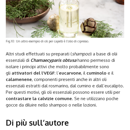
Fig.10: Un altro esempio di oli per capelli è l’olio di cipresso.
Altri studi effettuati su preparati (
shampoo
) a base di olii
essenziali di
Chamaecyparis obtusa
hanno permesso di
isolare i principi attivi che molto probabilmente sono
gli
attivatori del l’VEGF
: l’
eucarvone
, il
cuminolo
e il
calamenene
, componenti presenti anche in altri oli
essenziali estratti dal rosmarino, dal cumino e dall’eucalipto.
Per questi motivi, gli oli essenziali possono essere utili per
contrastare la calvizie comune
. Se ne utilizzano poche
gocce da diluire nello shampoo o nelle lozioni.
Di più sull’autore