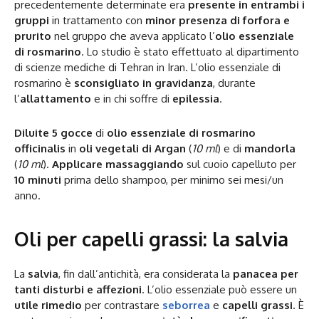
precedentemente determinate era
presente in entrambi i
gruppi
in trattamento con
minor presenza di forfora e
prurito
nel gruppo che aveva applicato l’
olio essenziale
di rosmarino
. Lo studio è stato effettuato al dipartimento
di scienze mediche di Tehran in Iran. L’olio essenziale di
rosmarino è
sconsigliato in gravidanza
, durante
l’
allattamento
e in chi soffre di
epilessia
.
Diluite 5 gocce
di
olio essenziale di rosmarino
officinalis
in
oli vegetali di Argan
(
10 ml
) e di
mandorla
(
10 ml
).
Applicare massaggiando
sul cuoio capelluto per
10 minuti
prima dello shampoo, per minimo sei mesi/un
anno.
Oli per capelli grassi: la salvia
La
salvia
, fin dall’antichità, era considerata la
panacea per
tanti disturbi e affezioni
. L’olio essenziale può essere un
utile rimedio
per contrastare
seborrea
e
capelli grassi
. È