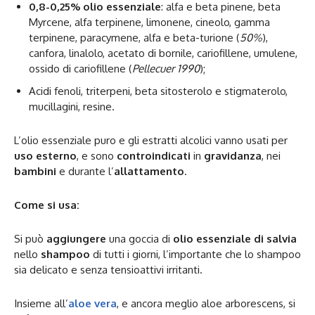
0,8-0,25% olio essenziale
: alfa e beta pinene, beta
Myrcene, alfa terpinene, limonene, cineolo, gamma
terpinene, paracymene, alfa e beta-turione (
50%
),
canfora, linalolo, acetato di bornile, cariofillene, umulene,
ossido di cariofillene (
Pellecuer 1990
);
Acidi fenoli, triterpeni, beta sitosterolo e stigmaterolo,
mucillagini, resine.
L’olio essenziale puro e gli estratti alcolici vanno usati per
uso esterno
, e sono
controindicati
in
gravidanza
, nei
bambini
e durante l’
allattamento
.
Come si usa:
Si può
aggiungere
una goccia di
olio essenziale di salvia
nello
shampoo
di tutti i giorni, l’importante che lo shampoo
sia delicato e senza tensioattivi irritanti.
Insieme all’
aloe vera
, e ancora meglio aloe arborescens, si