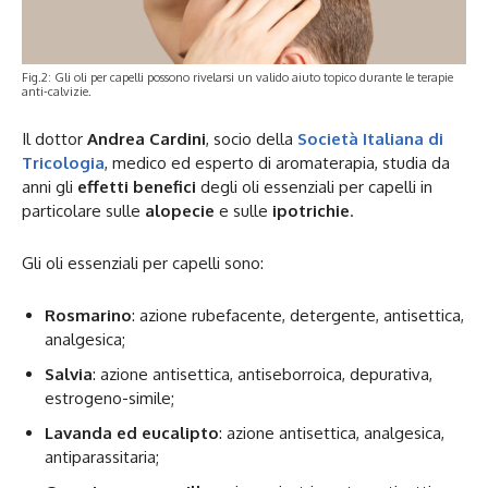
Fig.2: Gli oli per capelli possono rivelarsi un valido aiuto topico durante le terapie
anti-calvizie.
Il dottor
Andrea Cardini
, socio della
Società Italiana di
Tricologia
, medico ed esperto di aromaterapia, studia da
anni gli
effetti benefici
degli oli essenziali per capelli in
particolare sulle
alopecie
e sulle
ipotrichie
.
Gli oli essenziali per capelli sono:
Rosmarino
: azione rubefacente, detergente, antisettica,
analgesica;
Salvia
: azione antisettica, antiseborroica, depurativa,
estrogeno-simile;
Lavanda ed eucalipto
: azione antisettica, analgesica,
antiparassitaria;