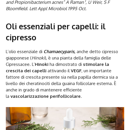
1
and Propionibacterium acnes” A Raman
, U Weir, S F
Bloomfield. Lett Appl Microbiol 1995 Oct.
Oli essenziali per capelli: il
cipresso
L’olio essenziale di
Chamaecyparis
,
anche detto cipresso
giapponese (
Hinoki
), è una pianta della famiglia delle
Cipressacee. L’
Hinoki
ha dimostrato di
stimolare la
crescita dei capelli
attivando il
VEGF
, un importante
fattore di crescita presente sia nella papilla dermica sia a
livello dei cheratinociti della guaina follicolare esterna. È
anche in grado di mantenere efficiente
la
vascolarizzazione perifollicolare
.