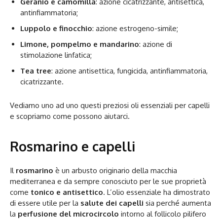
Geranio e camomilla
: azione cicatrizzante, antisettica,
antinfiammatoria;
Luppolo e finocchio
: azione estrogeno-simile;
Limone, pompelmo e mandarino
: azione di
stimolazione linfatica;
Tea tree
: azione antisettica, fungicida, antinfiammatoria,
cicatrizzante.
Vediamo uno ad uno questi preziosi oli essenziali per capelli
e scopriamo come possono aiutarci.
Rosmarino e capelli
Il
rosmarino
è un arbusto originario della macchia
mediterranea e da sempre conosciuto per le sue proprietà
come
tonico e antisettico
. L’olio essenziale ha dimostrato
di essere utile per la
salute dei capelli
sia perché aumenta
la
perfusione del microcircolo
intorno al follicolo pilifero