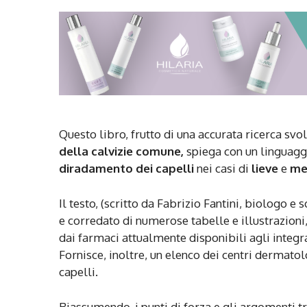
Questo libro, frutto di una accurata ricerca svo
della calvizie comune,
spiega con un linguagg
diradamento dei capelli
nei casi di
lieve
e
me
Il testo, (scritto da Fabrizio Fantini, biologo e 
e corredato di numerose tabelle e illustrazioni,
dai farmaci attualmente disponibili agli integra
Fornisce, inoltre, un elenco dei centri dermatolo
capelli.
Riassumendo, i punti di forza e gli argomenti tr