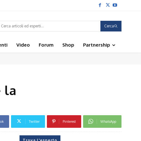
Cerca
enti
Video
Forum
Shop
Partnership
 la
ook
Twitter
Pinterest
WhatsApp
Trova l'esperto