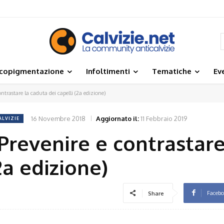
icopigmentazione
Infoltimenti
Tematiche
Ev
ontrastare la caduta dei capelli (2a edizione)
16 Novembre 2018
Aggiornato il:
11 Febbraio 2019
ALVIZIE
: Prevenire e contrastare
2a edizione)
Faceb
Share