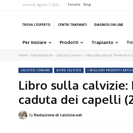
Forums
Shop
venerdì, Agosto 7, 2026
TROVA L’ESPERTO
CENTRI TRAPIANTI
DIAGNOSI ON LINE
Per iniziare
Prodotti
Trapianto
Tr
Home
Aree tematiche
Calvizie Comune
Libro sulla calvizie: Prevenire e c
CALVIZIE COMUNE
ALTRE CALVIZIE
I MIGLIORI PRODOTTI ANTIC
Libro sulla calvizie
caduta dei capelli (
By
Redazione di calvizie.net