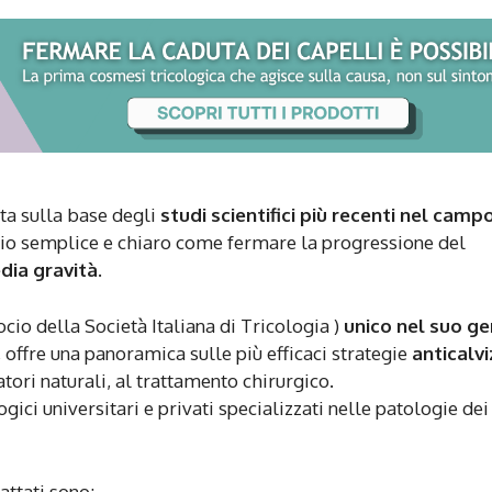
lta sulla base degli
studi scientifici più recenti nel camp
io semplice e chiaro come fermare la progressione del
dia gravità
.
socio della Società Italiana di Tricologia )
unico nel suo g
 offre una panoramica sulle più efficaci strategie
anticalvi
tori naturali, al trattamento chirurgico.
gici universitari e privati specializzati nelle patologie dei
attati sono: