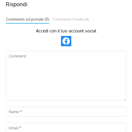
Rispondi
Commento sul portale (0)
Commento Facebook
Accedi con il tuo account social
Comment:
Na
Ema