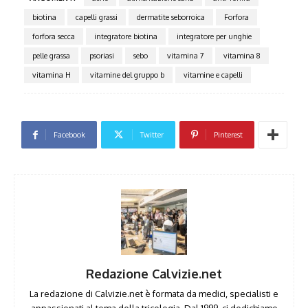
biotina
capelli grassi
dermatite seborroica
Forfora
forfora secca
integratore biotina
integratore per unghie
pelle grassa
psoriasi
sebo
vitamina 7
vitamina 8
vitamina H
vitamine del gruppo b
vitamine e capelli
Facebook
Twitter
Pinterest
Redazione Calvizie.net
La redazione di Calvizie.net è formata da medici, specialisti e