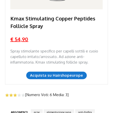
Kmax Stimulating Copper Peptides
Follicle Spray
€ 54,90
Spray stimolante specifico per capelli sottili e cuoio
capelluto irritato/arrossato. Ad azione anti-
infiammatoria. Kmax stimulating follicle spray.
Acquista su Hairshopeurope
[Numero Voti:
6
Media:
3
]
ARGOMENTI
acne
alimentazione sana
anti-forfira