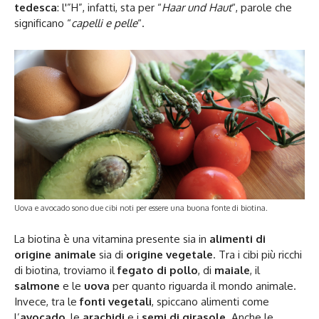
tedesca
: l'”H”, infatti, sta per “
Haar und Haut
“, parole che
significano “
capelli e pelle
“.
Uova e avocado sono due cibi noti per essere una buona fonte di biotina.
La biotina è una vitamina presente sia in
alimenti di
origine animale
sia di
origine vegetale
. Tra i cibi più ricchi
di biotina, troviamo il
fegato di pollo
, di
maiale
, il
salmone
e le
uova
per quanto riguarda il mondo animale.
Invece, tra le
fonti vegetali
, spiccano alimenti come
l’
avocado
, le
arachidi
e i
semi di girasole
. Anche le