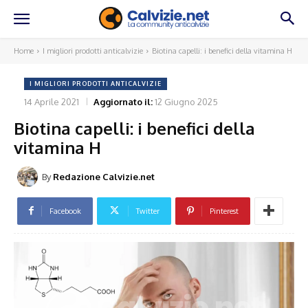
Home
I migliori prodotti anticalvizie
Biotina capelli: i benefici della vitamina H
I MIGLIORI PRODOTTI ANTICALVIZIE
14 Aprile 2021
Aggiornato il:
12 Giugno 2025
Biotina capelli: i benefici della
vitamina H
By
Redazione Calvizie.net
Facebook
Twitter
Pinterest