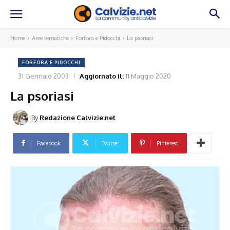
Home
Aree tematiche
Forfora e Pidocchi
La psoriasi
FORFORA E PIDOCCHI
31 Gennaio 2003
Aggiornato il:
11 Maggio 2020
La psoriasi
By
Redazione Calvizie.net
Facebook
Twitter
Pinterest