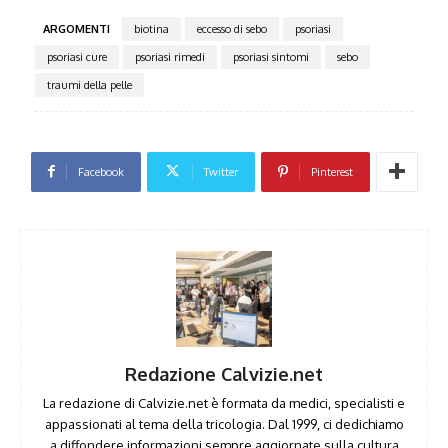
ARGOMENTI
biotina
eccesso di sebo
psoriasi
psoriasi cure
psoriasi rimedi
psoriasi sintomi
sebo
traumi della pelle
Facebook
Twitter
Pinterest
Redazione Calvizie.net
La redazione di Calvizie.net è formata da medici, specialisti e
appassionati al tema della tricologia. Dal 1999, ci dedichiamo
a diffondere informazioni sempre aggiornate sulla cultura