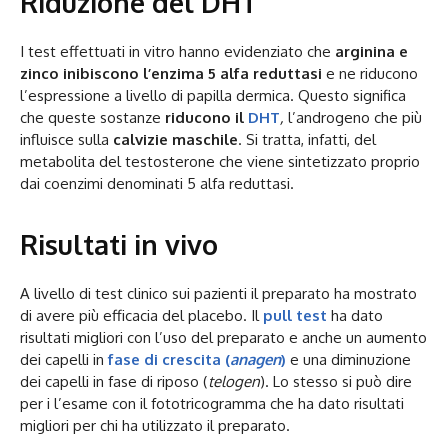
Riduzione del DHT
I test effettuati in vitro hanno evidenziato che
arginina e
zinco inibiscono l’enzima 5 alfa reduttasi
e ne riducono
l’espressione a livello di papilla dermica. Questo significa
che queste sostanze
riducono il
DHT
,
l’androgeno che più
influisce sulla
calvizie
maschile
. Si tratta, infatti, del
metabolita del testosterone che viene sintetizzato proprio
dai coenzimi denominati 5 alfa reduttasi.
Risultati in vivo
A livello di test clinico sui pazienti il preparato ha mostrato
di avere più efficacia del placebo. Il
pull test
ha dato
risultati migliori con l’uso del preparato e anche un aumento
dei capelli in
fase di crescita (
anagen
)
e una diminuzione
dei capelli in fase di riposo (
telogen
). Lo stesso si può dire
per i l’esame con il fototricogramma che ha dato risultati
migliori per chi ha utilizzato il preparato.