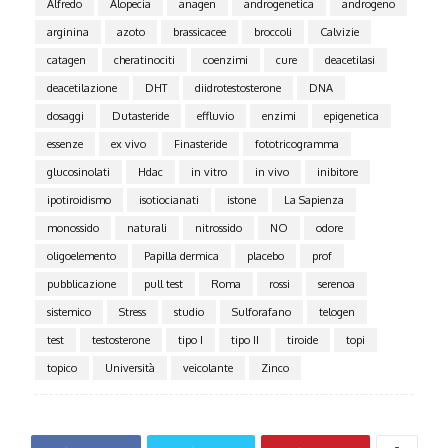
Alfredo
Alopecia
anagen
androgenetica
androgeno
arginina
azoto
brassicacee
broccoli
Calvizie
catagen
cheratinociti
coenzimi
cure
deacetilasi
deacetilazione
DHT
diidrotestosterone
DNA
dosaggi
Dutasteride
effluvio
enzimi
epigenetica
essenze
ex vivo
Finasteride
fototricogramma
glucosinolati
Hdac
in vitro
in vivo
inibitore
ipotiroidismo
isotiocianati
istone
La Sapienza
monossido
naturali
nitrossido
NO
odore
oligoelemento
Papilla dermica
placebo
prof
pubblicazione
pull test
Roma
rossi
serenoa
sistemico
Stress
studio
Sulforafano
telogen
test
testosterone
tipo I
tipo II
tiroide
topi
topico
Università
veicolante
Zinco