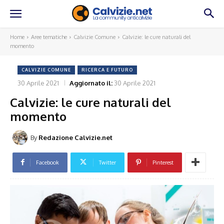
Home
Aree tematiche
Calvizie Comune
Calvizie: le cure naturali del
momento
CALVIZIE COMUNE
RICERCA E FUTURO
30 Aprile 2021
Aggiornato il:
30 Aprile 2021
Calvizie: le cure naturali del
momento
By
Redazione Calvizie.net
Facebook
Twitter
Pinterest