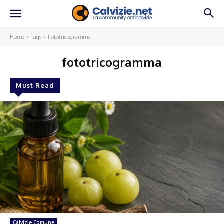
Home
Tags
Fototricogramma
fototricogramma
Must Read
Calvizie Comune