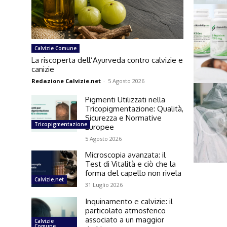
Calvizie Comune
La riscoperta dell’Ayurveda contro calvizie e
canizie
Redazione Calvizie.net
-
5 Agosto 2026
Pigmenti Utilizzati nella
Tricopigmentazione: Qualità,
Sicurezza e Normative
Tricopigmentazione
Europee
5 Agosto 2026
Microscopia avanzata: il
Test di Vitalità e ciò che la
forma del capello non rivela
Calvizie.net
31 Luglio 2026
Inquinamento e calvizie: il
particolato atmosferico
associato a un maggior
Calvizie
Comune