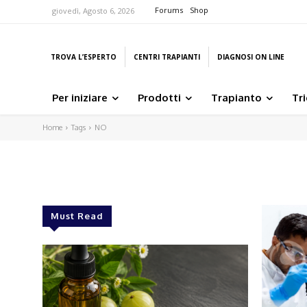
Forums
Shop
giovedì, Agosto 6, 2026
TROVA L’ESPERTO
CENTRI TRAPIANTI
DIAGNOSI ON LINE
Per iniziare
Prodotti
Trapianto
Tr
Home
Tags
NO
Must Read