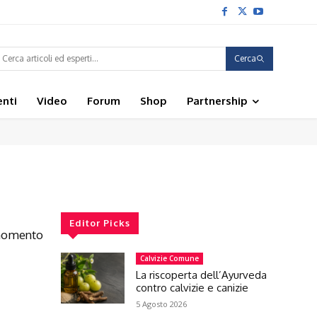
Cerca
enti
Video
Forum
Shop
Partnership
Editor Picks
 momento
Calvizie Comune
La riscoperta dell’Ayurveda
contro calvizie e canizie
5 Agosto 2026