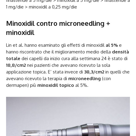
finasteride a 5 mg/die > minoxidil a 5 mg/die > finasteride a
1 mg/die > minoxidil a 0,25 mg/die
Minoxidil contro microneedling +
minoxidil
Lin et al. hanno esaminato gli effetti di minoxidil
al 5%
e
hanno riscontrato che il miglioramento medio della
densità
totale
dei capelli da inizio cura alla settimana 24 è stato di
18,8/cm2
nei pazienti che avevano ricevuto la sola
applicazione topica. E’ stata invece di
38,3/cm2
in quelli che
avevano ricevuto la terapia di
microneedling
(con
dermapen) più
minoxidil topico
al 5%.