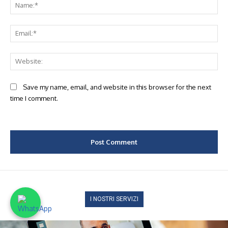
Na
Ema
Web
Save my name, email, and website in this browser for the next
time I comment.
I NOSTRI SERVIZI