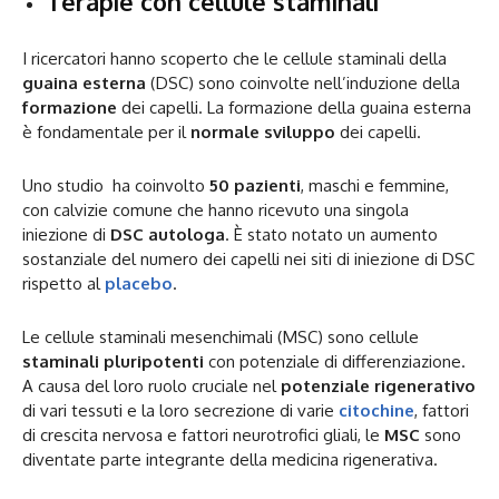
Terapie con cellule staminali
I ricercatori hanno scoperto che le cellule staminali della
guaina esterna
(DSC) sono coinvolte nell’induzione della
formazione
dei capelli. La formazione della guaina esterna
è fondamentale per il
normale sviluppo
dei capelli.
Uno studio ha coinvolto
50 pazienti
, maschi e femmine,
con calvizie comune che hanno ricevuto una singola
iniezione di
DSC autologa
. È stato notato un aumento
sostanziale del numero dei capelli nei siti di iniezione di DSC
rispetto al
placebo
.
Le cellule staminali mesenchimali (MSC) sono cellule
staminali pluripotenti
con potenziale di differenziazione.
A causa del loro ruolo cruciale nel
potenziale rigenerativo
di vari tessuti e la loro secrezione di varie
citochine
, fattori
di crescita nervosa e fattori neurotrofici gliali, le
MSC
sono
diventate parte integrante della medicina rigenerativa.