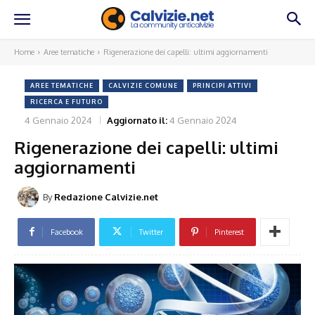
Home
Aree tematiche
Rigenerazione dei capelli: ultimi aggiornamenti
AREE TEMATICHE
CALVIZIE COMUNE
PRINCIPI ATTIVI
RICERCA E FUTURO
4 Gennaio 2024
Aggiornato il:
4 Gennaio 2024
Rigenerazione dei capelli: ultimi
aggiornamenti
By
Redazione Calvizie.net
Facebook
Twitter
Pinterest