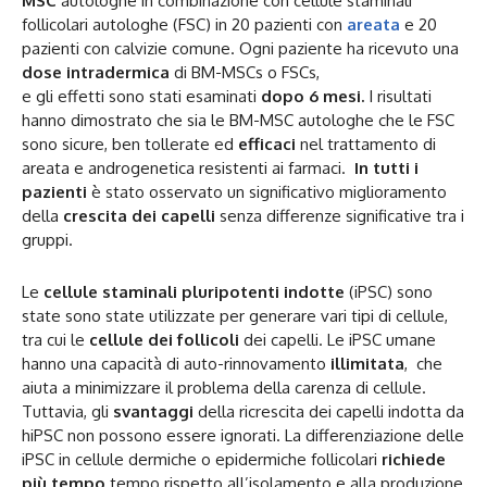
MSC
autologhe in combinazione con cellule staminali
follicolari autologhe (FSC) in 20 pazienti con
areata
e 20
pazienti con calvizie comune. Ogni paziente ha ricevuto una
dose intradermica
di BM-MSCs o FSCs,
e gli effetti sono stati esaminati
dopo 6 mesi.
I risultati
hanno dimostrato che sia le BM-MSC autologhe che le FSC
sono sicure, ben tollerate ed
efficaci
nel trattamento di
areata e androgenetica resistenti ai farmaci.
In tutti i
pazienti
è stato osservato un significativo miglioramento
della
crescita dei capelli
senza differenze significative tra i
gruppi.
Le
cellule staminali pluripotenti indotte
(iPSC) sono
state sono state utilizzate per generare vari tipi di cellule,
tra cui le
cellule dei follicoli
dei capelli. Le iPSC umane
hanno una capacità di auto-rinnovamento
illimitata
, che
aiuta a minimizzare il problema della carenza di cellule.
Tuttavia, gli
svantaggi
della ricrescita dei capelli indotta da
hiPSC non possono essere ignorati. La differenziazione delle
iPSC in cellule dermiche o epidermiche follicolari
richiede
più tempo
tempo rispetto all’isolamento e alla produzione