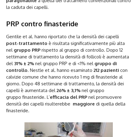
paragonabile
a quella dei trattamenti convenzionali contro
la caduta dei capelli.
PRP contro finasteride
Gentile et al. hanno riportato che la densità dei capelli
post-trattamento
è risultata significativamente più alta
nel
gruppo PRP
rispetto al gruppo di controllo. Dopo 12
settimane di trattamento la densità di follicoli è aumentata
del
31% ± 2%
nel gruppo PRP e di <1% nel
gruppo di
controllo
. Nestle et al. hanno esaminato
212 pazienti
con
calvizie comune che hanno ricevuto 1 mg di finasteride al
giorno. Dopo 48 settimane di trattamento, la densità dei
capelli è aumentata del
26% ± 3,1%
nel gruppo
gruppo finasteride. L’
efficacia del PRP
nel promuovere
densità dei capelli risulterebbe
maggiore
di quella della
finasteride.