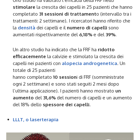
Uno studio ha valutato l’efficacia della FRF nello
stimolare
la crescita dei capelli in 25 pazienti che hanno
completato
31 sessioni di trattament
o (intervallo tra i
trattamenti: 2 settimane). I ricercatori hanno riferito che
la
densità
dei capelli e il
numero di capelli
sono
aumentati rispettivamente del
6,18%
e del
39%
.
Un altro studio ha indicato che la FRF ha
ridotto
efficacemente
la calvizie e stimolato la crescita dei
capelli nei pazienti con
alopecia androgenetica
. Un
totale di 25 pazienti
hanno completato
10 session
i di FRF (somministrate
ogni 2 settimane) e sono stati seguiti 2 mesi dopo
l’ultima applicazione). I pazienti hanno mostrato
un
aumento
del
31,6%
del numero di capelli e un aumento
del 18% dello
spessore dei capelli.
LLLT, o laserterapia