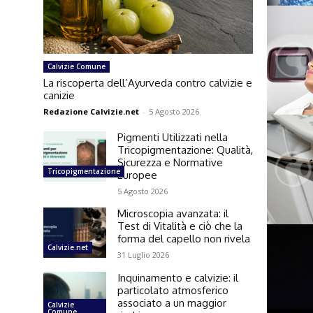
Calvizie Comune
La riscoperta dell’Ayurveda contro calvizie e
canizie
Redazione Calvizie.net
-
5 Agosto 2026
Pigmenti Utilizzati nella
Tricopigmentazione: Qualità,
Sicurezza e Normative
Tricopigmentazione
Europee
5 Agosto 2026
Microscopia avanzata: il
Test di Vitalità e ciò che la
forma del capello non rivela
Calvizie.net
31 Luglio 2026
Inquinamento e calvizie: il
particolato atmosferico
associato a un maggior
Calvizie
Comune