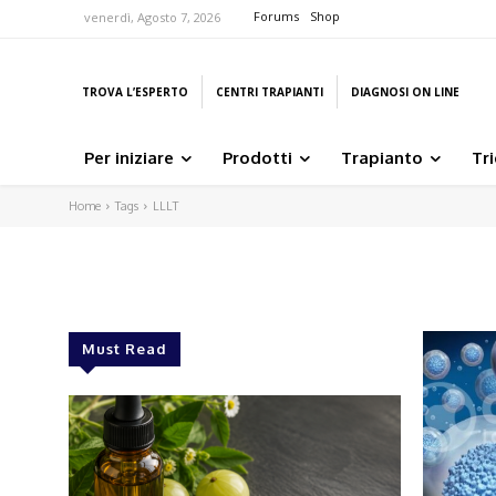
Forums
Shop
venerdì, Agosto 7, 2026
TROVA L’ESPERTO
CENTRI TRAPIANTI
DIAGNOSI ON LINE
Per iniziare
Prodotti
Trapianto
Tr
Home
Tags
LLLT
Must Read