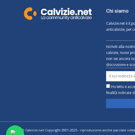
Chi siamo
Calvizie.net
è il p
anticalvizie, per c
Iscriviti alla nos
calvizie, nuovi pr
non sei ancora isc
discussione e scon
Ho letto e accet
finalità indicate
d
© Calvizie.net Copyright 2001-2025 - riproduzione anche parziale vieta