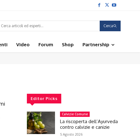
Cerca
enti
Video
Forum
Shop
Partnership
Editor Picks
imi
Calvizie Comune
La riscoperta dell’Ayurveda
contro calvizie e canizie
5 Agosto 2026