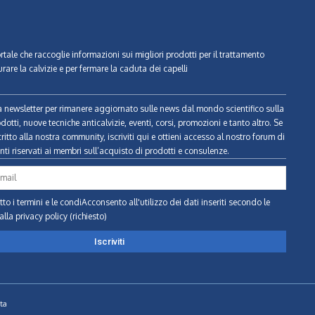
ortale che raccoglie informazioni sui migliori prodotti per il trattamento
urare la calvizie e per fermare la caduta dei capelli
tra newsletter per rimanere aggiornato sulle news dal mondo scientifico sulla
odotti, nuove tecniche anticalvizie, eventi, corsi, promozioni e tanto altro. Se
ritto alla nostra community, iscriviti qui e ottieni accesso al nostro forum di
ti riservati ai membri sull’acquisto di prodotti e consulenze.
to i termini e le condiAcconsento all'utilizzo dei dati inseriti secondo le
alla privacy policy (richiesto)
ta