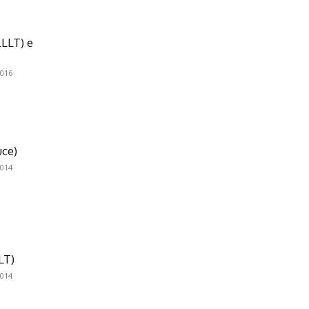
LLLT) e
016
uce)
014
LT)
014