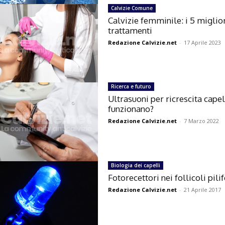
Calvizie Comune
Calvizie femminile: i 5 miglio
trattamenti
Redazione Calvizie.net
-
17 Aprile 2023
Ricerca e futuro
Ultrasuoni per ricrescita capel
funzionano?
Redazione Calvizie.net
-
7 Marzo 2022
Biologia dei capelli
Fotorecettori nei follicoli pilif
Redazione Calvizie.net
-
21 Aprile 2017