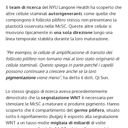
Il
team di ricerca
del NYU Langone Health ha scoperto che
altre cellule staminali
autorigeneranti
, come quelle che
compongono il follicolo pilifero stesso, non presentano la
plasticità osservata nelle McSC. Queste altre cellule si
muovono tipicamente in
una sola direzione
lungo una
linea temporale stabilita durante la loro maturazione.
“Per esempio, le cellule di amplificazione di transito del
follicolo pilifero non tornano mai al loro stato originario di
cellule staminali. Questo spiega in parte perché i capelli
possono continuare a crescere anche se la loro
pigmentazione
viene meno”
, ha detto il dott. Qi Sun.
Lo stesso gruppo di ricerca aveva precedentemente
dimostrato che la
segnalazione WNT
è necessaria per
stimolare le McSC a maturare e produrre pigmento. Hanno
scoperto che il compartimento del
germe pilifero
, situato
sotto il rigonfiamento
(bulge)
, è esposto alla segnalazione
WNT a un tasso molte
migliaia di miliardi
di volte