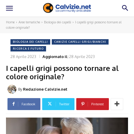
Home
Aree tematiche
Biologia dei capelli
I capelli grigi possono tornare al
colore originale?
BIOLOGIA DEI CAPELLI
CANIZIE CAPELLI GRIGI/BIANCHI
RICERCA E FUTURO
28 Aprile 2023
Aggiornato il:
28 Aprile 2023
I capelli grigi possono tornare al
colore originale?
By
Redazione Calvizie.net
Facebook
Twitter
Pinterest