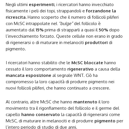
Negli ultimi
esperimenti
, i ricercatori hanno invecchiato
fisicamente i peli dei topi, strappandoli e
forzandone la
ricrescita.
Hanno scoperto che il numero di follicoli piliferi
con McSC intrappolate nel
“bulge”
del follicolo è
aumentato dal
15%
prima di strapparli a quasi il
50%
dopo
l’invecchiamento forzato. Queste cellule non erano in grado
di rigenerarsi o di maturare in melanociti
produttori
di
pigmento.
I ricercatori hanno stabilito che le
McSC bloccate
hanno
cessato il loro comportamento
rigenerativo
a causa della
mancata esposizione
al segnale WNT. Ciò ha
compromesso la loro capacità di produrre pigmento nei
nuovi follicoli piliferi, che hanno continuato a crescere.
Al contrario, altre McSC che hanno
mantenuto
il loro
movimento tra il rigonfiamento del follicolo e il germe del
capello
hanno conservato
la capacità di rigenerarsi come
McSC, di maturare in melanociti e di produrre
pigmento
per
l’intero periodo di studio di due anni.