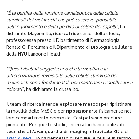
“È la perdita della funzione camaleontica delle cellule
staminali dei melanociti che può essere responsabile
dell’ingrigimento e della perdita di colore dei capelli”
, ha
dichiarato Mayumi Ito,
ricercatrice
senior dello studio,
professoressa presso il Dipartimento di Dermatologia
Ronald O. Perelman e il Dipartimento di
Biologia Cellulare
della NYU Langone Health.
“Questi risultati suggeriscono che la motilità e la
differenziazione reversibile delle cellule staminali dei
melanociti sono fondamentali per mantenere i capelli sani e
colorati
“, ha dichiarato la dr.ssa Ito.
Il team di ricerca intende
esplorare metodi
per ripristinare
la motilità delle McSC o per
riposizionarle
fisicamente nel
loro compartimento germinale. Così potranno produrre
pigmento. Per questo studio, i ricercatori hanno utilizzato
tecniche all’avanguardia
di
imaging intravitale
3D e di
scRNA-seq
. Ciò ha permesso di seguire le cellule in tempo