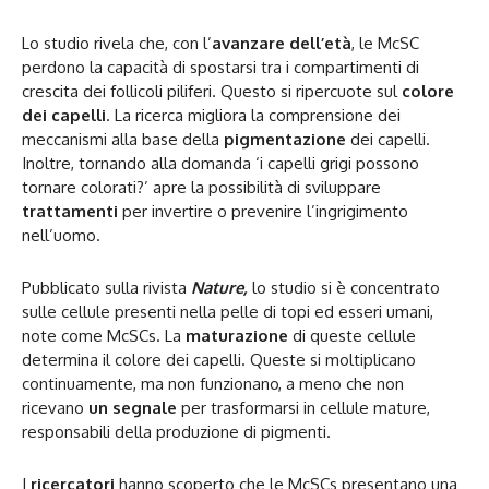
Lo studio rivela che, con l’
avanzare dell’età
, le McSC
perdono la capacità di spostarsi tra i compartimenti di
crescita dei follicoli piliferi. Questo si ripercuote sul
colore
dei capelli
. La ricerca migliora la comprensione dei
meccanismi alla base della
pigmentazione
dei capelli.
Inoltre, tornando alla domanda ‘i capelli grigi possono
tornare colorati?’ apre la possibilità di sviluppare
trattamenti
per invertire o prevenire l’ingrigimento
nell’uomo.
Pubblicato sulla rivista
Nature,
lo studio si è concentrato
sulle cellule presenti nella pelle di topi ed esseri umani,
note come McSCs. La
maturazione
di queste cellule
determina il colore dei capelli. Queste si moltiplicano
continuamente, ma non funzionano, a meno che non
ricevano
un segnale
per trasformarsi in cellule mature,
responsabili della produzione di pigmenti.
I
ricercatori
hanno scoperto che le McSCs presentano una