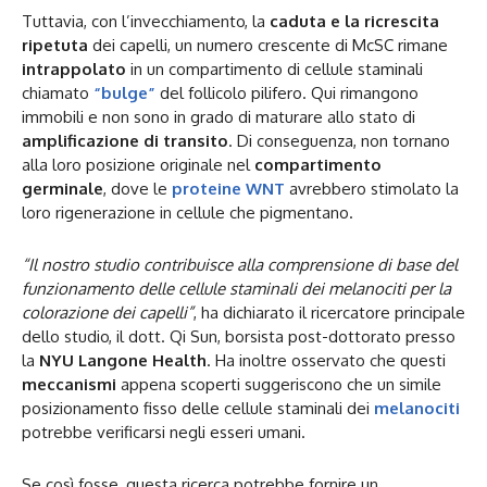
Tuttavia, con l’invecchiamento, la
caduta e la ricrescita
ripetuta
dei capelli, un numero crescente di McSC rimane
intrappolato
in un compartimento di cellule staminali
chiamato
“bulge”
del follicolo pilifero. Qui rimangono
immobili e non sono in grado di maturare allo stato di
amplificazione di transito
. Di conseguenza, non tornano
alla loro posizione originale nel
compartimento
germinale
, dove le
proteine WNT
avrebbero stimolato la
loro rigenerazione in cellule che pigmentano.
“Il nostro studio contribuisce alla comprensione di base del
funzionamento delle cellule staminali dei melanociti per la
colorazione dei capelli”
, ha dichiarato il ricercatore principale
dello studio, il dott. Qi Sun, borsista post-dottorato presso
la
NYU Langone Health
. Ha inoltre osservato che questi
meccanismi
appena scoperti suggeriscono che un simile
posizionamento fisso delle cellule staminali dei
melanociti
potrebbe verificarsi negli esseri umani.
Se così fosse, questa ricerca potrebbe fornire un