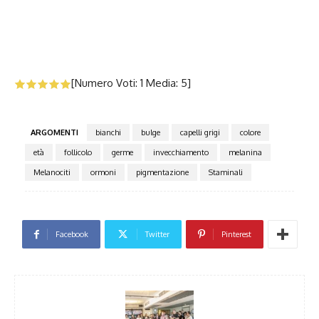
[Numero Voti:
1
Media:
5
]
ARGOMENTI
bianchi
bulge
capelli grigi
colore
età
follicolo
germe
invecchiamento
melanina
Melanociti
ormoni
pigmentazione
Staminali
Facebook
Twitter
Pinterest