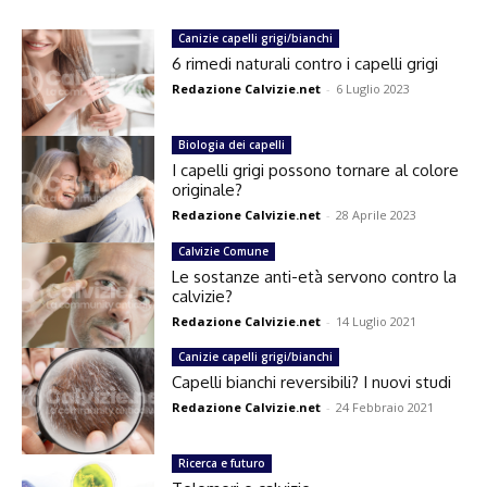
Canizie capelli grigi/bianchi
6 rimedi naturali contro i capelli grigi
Redazione Calvizie.net
-
6 Luglio 2023
Biologia dei capelli
I capelli grigi possono tornare al colore
originale?
Redazione Calvizie.net
-
28 Aprile 2023
Calvizie Comune
Le sostanze anti-età servono contro la
calvizie?
Redazione Calvizie.net
-
14 Luglio 2021
Canizie capelli grigi/bianchi
Capelli bianchi reversibili? I nuovi studi
Redazione Calvizie.net
-
24 Febbraio 2021
Ricerca e futuro