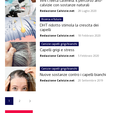
WNT/Beta catenina: il percorso anti-
calvizie con sostanze naturali
Redazione Calvizie.net
-
28 Luglio 2020
Ricerca e futuro
DHT ridotto stimola la crescita dei
capelli
Redazione Calvizie.net
-
18 Febbraio 2020
Canizie capelli grigi/bianchi
Capelli grigi e stress
Redazione Calvizie.net
-
5 Febbraio 2020
Canizie capelli grigi/bianchi
Nuove sostanze contro i capelli bianchi
Redazione Calvizie.net
-
20 Settembre 2019
1
2