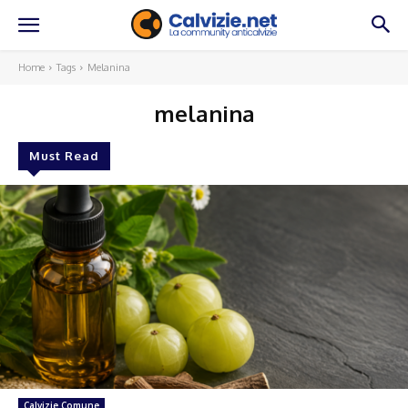
Home
Tags
Melanina
melanina
Must Read
Calvizie Comune