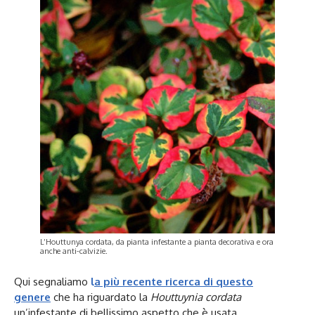
L’Houttunya cordata, da pianta infestante a pianta decorativa e ora
anche anti-calvizie.
Qui segnaliamo
l
a più recente ricerca di questo
genere
che ha riguardato la
Houttuynia cordata
un’infestante di bellissimo aspetto che è usata