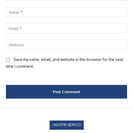
Comment:
Na
Ema
Web
Save my name, email, and website in this browser for the next
time I comment.
I NOSTRI SERVIZI