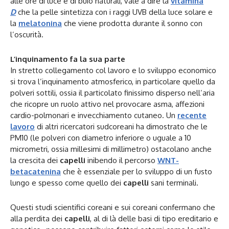
alle ore di luce e di buio naturali, vale a dire la
vitamina
D
che la pelle sintetizza con i raggi UVB della luce solare e
la
melatonina
che viene prodotta durante il sonno con
l’oscurità.
L’inquinamento fa la sua parte
In stretto collegamento col lavoro e lo sviluppo economico
si trova l’inquinamento atmosferico, in particolare quello da
polveri sottili, ossia il particolato finissimo disperso nell’aria
che ricopre un ruolo attivo nel provocare asma, affezioni
cardio-polmonari e invecchiamento cutaneo. Un
recente
lavoro
di altri ricercatori sudcoreani ha dimostrato che le
PM10 (le polveri con diametro inferiore o uguale a 10
micrometri, ossia millesimi di millimetro) ostacolano anche
la crescita dei
capelli
inibendo il percorso
WNT-
betacatenina
che è essenziale per lo sviluppo di un fusto
lungo e spesso come quello dei
capelli
sani terminali.
Questi studi scientifici coreani e sui coreani confermano che
alla perdita dei
capelli
, al di là delle basi di tipo ereditario e