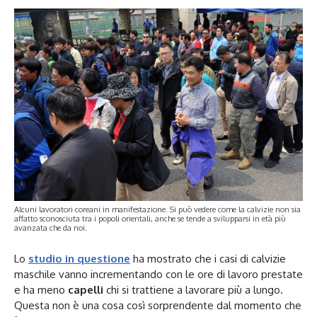
Alcuni lavoratori coreani in manifestazione. Si può vedere come la calvizie non sia
affatto sconosciuta tra i popoli orientali, anche se tende a svilupparsi in età più
avanzata che da noi.
Lo
studio in questione
ha mostrato che i casi di calvizie
maschile vanno incrementando con le ore di lavoro prestate
e ha meno
capelli
chi si trattiene a lavorare più a lungo.
Questa non è una cosa così sorprendente dal momento che