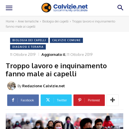
Home
Aree tematiche
Biologia dei capelli
Troppo lavoro e inquinamento
fanno male ai capelli
BIOLOGIA DEI CAPELLI
CALVIZIE COMUNE
DIAGNOSI E TERAPIA
11 Ottobre 2019
Aggiornato il:
11 Ottobre 2019
Troppo lavoro e inquinamento
fanno male ai capelli
By
Redazione Calvizie.net
Facebook
Twitter
Pinterest