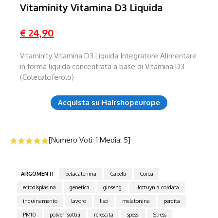
Vitaminity Vitamina D3 Liquida
€ 24,90
Vitaminity Vitamina D3 Liquida Integratore Alimentare
in forma liquida concentrata a base di Vitamina D3
(Colecalciferolo)
Acquista su Hairshopeurope
[Numero Voti:
1
Media:
5
]
ARGOMENTI
betacatenina
Capelli
Corea
ectodisplasina
genetica
ginseng
Hottuynia cordata
inquinamento
lavoro
lisci
melatonina
perdita
PM10
polveri sottili
rcrescita
spessi
Stress