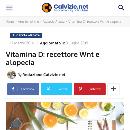
Home
Aree tematiche
Alopecia Areata
Vitamina D: recettore Wnt e alopecia
ALOPECIA AREATA
19 Marzo 2014
Aggiornato il:
3 Luglio 2019
Vitamina D: recettore Wnt e
alopecia
By
Redazione Calvizie.net
Facebook
Twitter
Pinterest