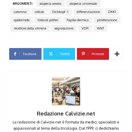
ARGOMENTI
alopecia areata
alopecia universale
catenina
cellule
Dickkopf -1
differenziazione
DKK1
epidermide
follicoli piliferi
Papilla dermica
proliferazione
recettore della vitmina
segnalazione
VDR
WNT
Facebook
Twitter
Pinterest
Redazione Calvizie.net
La redazione di Calvizie.net è formata da medici, specialisti e
appassionati al tema della tricologia. Dal 1999, ci dedichiamo