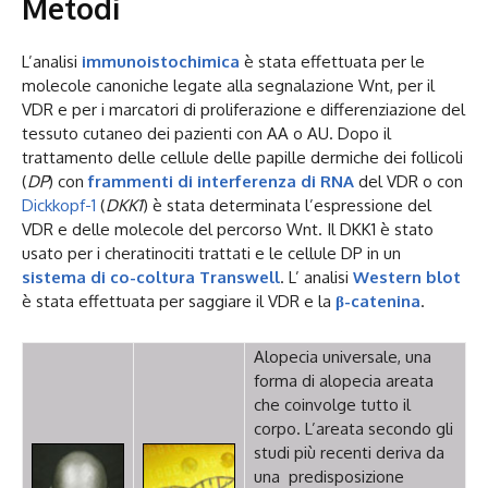
Metodi
L’analisi
immunoistochimica
è stata effettuata per le
molecole canoniche legate alla segnalazione Wnt, per il
VDR e per i marcatori di proliferazione e differenziazione del
tessuto cutaneo dei pazienti con AA o AU. Dopo il
trattamento delle cellule delle papille dermiche dei follicoli
(
DP
) con
frammenti di interferenza di RNA
del VDR o con
Dickkopf-1
(
DKK1
) è stata determinata l’espressione del
VDR e delle molecole del percorso Wnt. Il DKK1 è stato
usato per i cheratinociti trattati e le cellule DP in un
sistema di co-coltura Transwell
. L’ analisi
Western blot
è stata effettuata per saggiare il VDR e la
β-catenina
.
Alopecia universale, una
forma di alopecia areata
che coinvolge tutto il
corpo. L’areata secondo gli
studi più recenti deriva da
una predisposizione