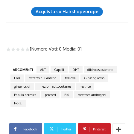
Acquista su Hairshopeurope
[Numero Voti:
0
Media:
0
]
ARGOMENTI
AKT
Capelli
DHT
diidrotestosterone
ERK
estratto di Ginseng
follicoli
Ginseng rosso
ginsenosidi
iniezioni sottocutanee
matrice
Papilla dermica
percorsi
Rb1
recettore androgeni
Rg-3.
Facebook
Twitter
Pinterest