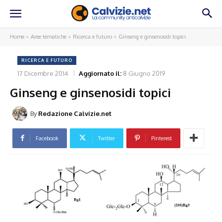
Home
Aree tematiche
Ricerca e futuro
Ginseng e ginsenosidi topici
RICERCA E FUTURO
17 Dicembre 2014
Aggiornato il:
8 Giugno 2019
Ginseng e ginsenosidi topici
By
Redazione Calvizie.net
Facebook
Twitter
Pinterest