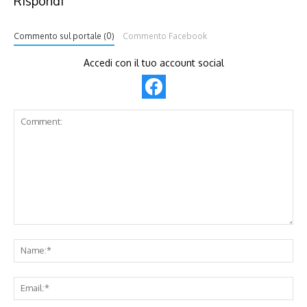
Rispondi
Commento sul portale (0)
Commento Facebook
Accedi con il tuo account social
Comment:
Na
Ema