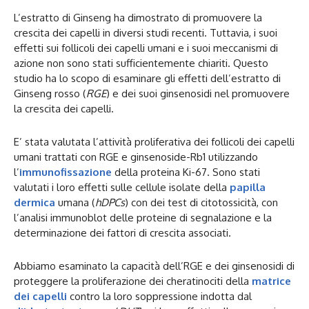
L’estratto di Ginseng ha dimostrato di promuovere la
crescita dei capelli in diversi studi recenti. Tuttavia, i suoi
effetti sui follicoli dei capelli umani e i suoi meccanismi di
azione non sono stati sufficientemente chiariti. Questo
studio ha lo scopo di esaminare gli effetti dell’estratto di
Ginseng rosso (
RGE
) e dei suoi ginsenosidi nel promuovere
la crescita dei capelli.
E’ stata valutata l’attività proliferativa dei follicoli dei capelli
umani trattati con RGE e ginsenoside-Rb1 utilizzando
l’
immunofissazione
della proteina Ki-67. Sono stati
valutati i loro effetti sulle cellule isolate della
papilla
dermica
umana (
hDPCs
) con dei test di citotossicità, con
l’analisi immunoblot delle proteine di segnalazione e la
determinazione dei fattori di crescita associati.
Abbiamo esaminato la capacità dell’RGE e dei ginsenosidi di
proteggere la proliferazione dei cheratinociti della
matrice
dei capelli
contro la loro soppressione indotta dal