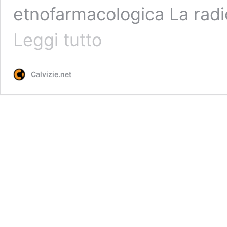
etnofarmacologica La rad
Ginseng
Leggi tutto
estratto
di
frutto:
Calvizie.net
lo
studio