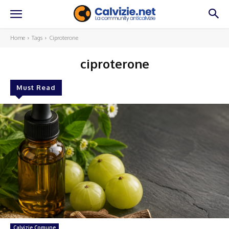
Home
Tags
Ciproterone
ciproterone
Must Read
Calvizie Comune