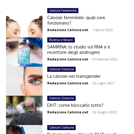
Calvizie Femminile
Calvizie femminile: quali cure
funzionano?
Redazione Calvizie.net
-
7 Aprile 2023
Ricerca e futuro
SAMiRNA: lo studio sul RNA e il
recettore degli androgeni
Redazione Calvizie.net
-
9 Febbraio 2022
Calvizie Comune
La calvizie nei transgender
Redazione Calvizie.net
-
26 Luglio 2021
Calvizie Comune
DHT: come bloccarlo tutto?
Redazione Calvizie.net
-
26 Giugno 2020
Calvizie Comune