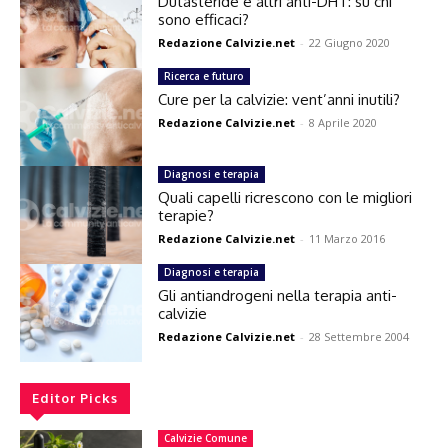
Dutasteride e altri anti-DHT: su chi
sono efficaci?
Redazione Calvizie.net
-
22 Giugno 2020
Ricerca e futuro
Cure per la calvizie: vent’anni inutili?
Redazione Calvizie.net
-
8 Aprile 2020
Diagnosi e terapia
Quali capelli ricrescono con le migliori
terapie?
Redazione Calvizie.net
-
11 Marzo 2016
Diagnosi e terapia
Gli antiandrogeni nella terapia anti-
calvizie
Redazione Calvizie.net
-
28 Settembre 2004
Editor Picks
Calvizie Comune