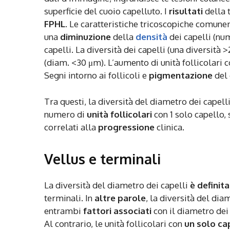
superficie del cuoio capelluto. I
risultati
della t
FPHL
. Le caratteristiche tricoscopiche comun
una
diminuzione
della
densità
dei capelli (nu
capelli. La diversità dei capelli (una diversità
(diam. <30 μm). L’aumento di unità follicolari c
Segni intorno ai follicoli e
pigmentazione
del 
Tra questi, la diversità del diametro dei capel
numero di
unità follicolari
con 1 solo capello, 
correlati alla
progressione
clinica.
Vellus e terminali
La diversità del diametro dei capelli
è definita
terminali. In
altre parole
, la diversità del di
entrambi
fattori associati
con il diametro dei 
Al contrario, le unità follicolari con
un solo ca