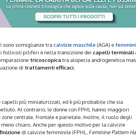
i sono somiglianze tra
calvizie maschile
(AGA) e
femmini
 follicoli piliferi e nella transizione dei
capelli terminali
e comparazione
tricoscopica
tra alopecia androgenetica mas
duazione di
trattamenti efficaci
.
e capelli più miniaturizzati, ed è più probabile che sia
elluto. Al contrario, le donne con FPHL hanno maggiori
 zone centrale, frontale e parietale. Inoltre, il ruolo degli
 è meno chiaro. Anche per questo motivo per la calvizie
finizione
di calvizie femminile (FPHL, F
eminine Pattern Ha