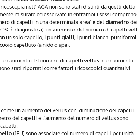
ricoscopia nell’ AGA non sono stati distinti da quelli della
emente misurate ed osservate in entrambi i sessi compren
mero di capelli in una determinata area) e del
diametro
de
 >20% è diagnostica), un
aumento
del numero di capelli vel
on un solo capello, i
punti gialli
, i punti bianchi puntiformi
cuoio capelluto (a nido d’ape).
li, un aumento del numero di
capelli vellus
, e un aumento 
sono stati riportati come fattori tricoscopici quantitativi
come un aumento dei vellus con diminuzione dei capelli
ametro dei capelli e l’aumento del numero di vellus sono
capelli.
pello
(1FU) sono associate col numero di capelli per unità