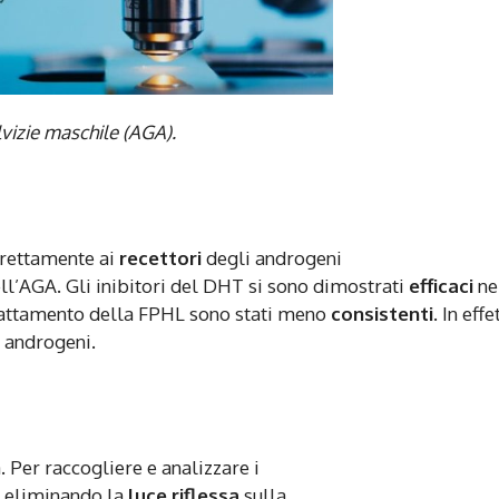
lvizie maschile (AGA).
trettamente ai
recettori
degli androgeni
ll’AGA. Gli inibitori del DHT si sono dimostrati
efficaci
ne
trattamento della FPHL sono stati meno
consistenti
. In effe
 androgeni.
Per raccogliere e analizzare i
e eliminando la
luce riflessa
sulla