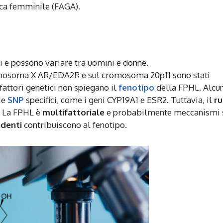
ca femminile (FAGA).
i e possono variare tra uomini e donne.
omosoma X AR/EDA2R e sul cromosoma 20p11 sono stati
fattori genetici non spiegano il
fenotipo
della FPHL. Alcun
 e
SNP
specifici, come i geni CYP19A1 e ESR2. Tuttavia, il
ru
o. La FPHL è
multifattoriale
e probabilmente meccanismi 
denti
contribuiscono al fenotipo.