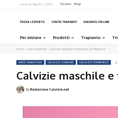
Forums
Shop
venerdì, Agosto 7, 2026
TROVA L’ESPERTO
CENTRI TRAPIANTI
DIAGNOSI ON LINE
Per iniziare
Prodotti
Trapianto
Tr
Home
Aree tematiche
Calvizie maschile e femminile, le differenze
1
AREE TEMATICHE
CALVIZIE COMUNE
CALVIZIE FEMMINILE
Calvizie maschile e
By
Redazione Calvizie.net