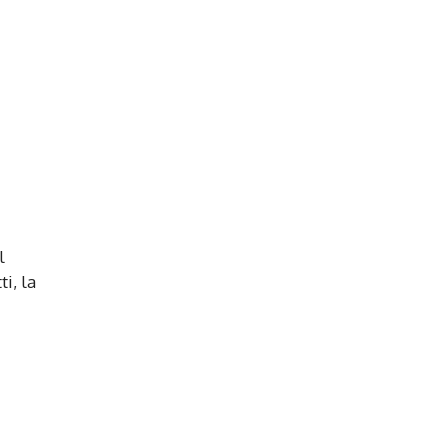
l
tti, la