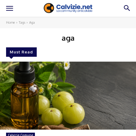
Home
Tags
Aga
aga
Must Read
Calvizie Comune