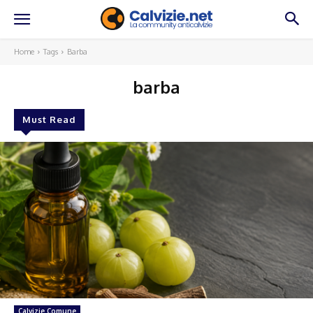
Home
Tags
Barba
barba
Must Read
Calvizie Comune