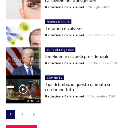
La calvizie nei transgender
Redazione Calvizie.net
-
26 Luglio 2021
Ricerca e futuro
Telomeri e calvizie
Redazione Calvizie.net
-
10 Febbraio 2021
Curiosità e gossip
Joe Biden e i capelli presidenziali
Redazione Calvizie.net
-
13 Novembre 2020
Calvizie TV
Tipi di barba: in questa giornata si
celebrano tutti
Redazione Calvizie.net
-
5 Settembre 2020
00:01:03
1
2