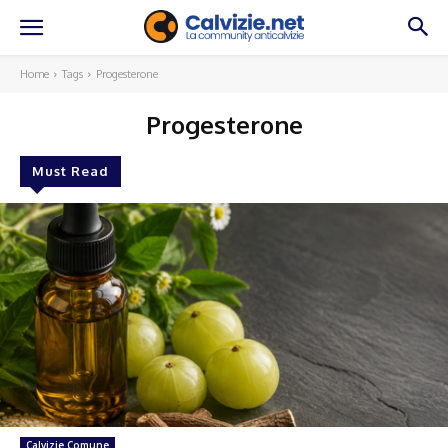
Home
Tags
Progesterone
Progesterone
Must Read
Calvizie Comune