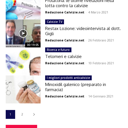
Prolattina: le ultime rivelazioni nella
lotta contro la calvizie
Redazione Calvizie.net
-
4 Marzo 2021
Calvizie TV
Restax Lozione: videointervista al dott.
Gigli
Redazione Calvizie.net
-
26 Febbraio 2021
00:19:05
Ricerca e futuro
Telomeri e calvizie
Redazione Calvizie.net
-
10 Febbraio 2021
I migliori prodotti anticalvizie
Minoxidil galenico (preparato in
farmacia)
Redazione Calvizie.net
-
14 Gennaio 2021
1
2