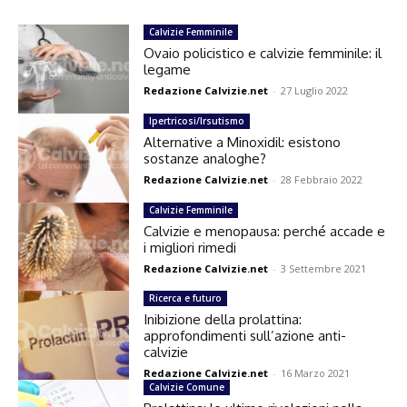
Calvizie Femminile
Ovaio policistico e calvizie femminile: il
legame
Redazione Calvizie.net
-
27 Luglio 2022
Ipertricosi/Irsutismo
Alternative a Minoxidil: esistono
sostanze analoghe?
Redazione Calvizie.net
-
28 Febbraio 2022
Calvizie Femminile
Calvizie e menopausa: perché accade e
i migliori rimedi
Redazione Calvizie.net
-
3 Settembre 2021
Ricerca e futuro
Inibizione della prolattina:
approfondimenti sull’azione anti-
calvizie
Redazione Calvizie.net
-
16 Marzo 2021
Calvizie Comune