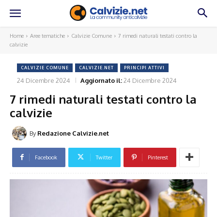
Home
Aree tematiche
Calvizie Comune
7 rimedi naturali testati contro la
calvizie
CALVIZIE COMUNE
CALVIZIE.NET
PRINCIPI ATTIVI
24 Dicembre 2024
Aggiornato il:
24 Dicembre 2024
7 rimedi naturali testati contro la
calvizie
By
Redazione Calvizie.net
Facebook
Twitter
Pinterest