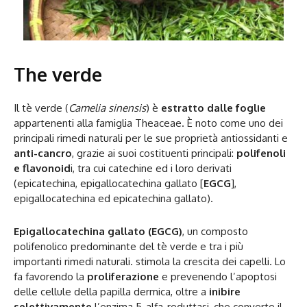
The verde
Il tè verde (
Camelia sinensis
) è
estratto dalle foglie
appartenenti alla famiglia Theaceae. È noto come uno dei
principali rimedi naturali per le sue proprietà antiossidanti e
anti-cancro
, grazie ai suoi costituenti principali:
polifenoli
e flavonoid
i, tra cui catechine ed i loro derivati
(epicatechina, epigallocatechina gallato [
EGCG
],
epigallocatechina ed epicatechina gallato).
Epigallocatechina gallato (EGCG)
, un composto
polifenolico predominante del tè verde e tra i più
importanti rimedi naturali. stimola la crescita dei capelli. Lo
fa favorendo la
proliferazione
e prevenendo l’apoptosi
delle cellule della papilla dermica, oltre a
inibire
selettivamente
l’enzima 5-alfa-reduttasi, che converte il