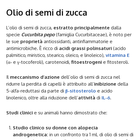
Olio di semi di zucca
L’olio di semi di zucca,
estratto principalmente
dalla
specie
Cucurbita pepo
(famiglia Cucurbitaceae), è noto per
le sue
proprietà
antiossidanti, antinfiammatorie e
antimicrobiche. È ricco di
acidi grassi polinsaturi
(acido
palmitico, miristico, stearico, oleico, e linoleico),
vitamina E
(α‐ e γ‐tocoferoli), carotenoidi,
fitoestrogeni
e fitosteroli.
Il
meccanismo d’azione
dell’olio di semi di zucca nel
ridurre la perdita di capelli è attribuito all’
inibizione
della
5-alfa-reduttasi da parte di
β-sitosterolo
e acido
linolenico, oltre alla riduzione dell’
attività
di
IL-6
.
Studi clinici
e su animali hanno dimostrato che:
Studio clinico su donne con alopecia
androgenetica:
in un confronto tra 1 mL di olio di semi di