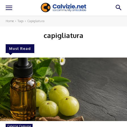
Home
Tags
Capigliatura
capigliatura
Must Read
Calvizie Comune