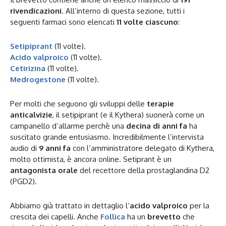
rivendicazioni
. All’interno di questa sezione, tutti i
seguenti farmaci sono elencati
11 volte ciascuno
:
Setipiprant
(11 volte).
Acido valproico
(11 volte).
Cetirizina
(11 volte).
Medrogestone
(11 volte).
Per molti che seguono gli sviluppi delle
terapie
anticalvizie
, il setipiprant (e il Kythera) suonerà come un
campanello d’allarme perchè una
decina di anni fa
ha
suscitato grande entusiasmo. Incredibilmente l’intervista
audio di
9 anni fa
con l’amministratore delegato di Kythera,
molto ottimista, è ancora online. Setiprant è un
antagonista orale
del recettore della prostaglandina D2
(PGD2).
Abbiamo già trattato in dettaglio l’
acido valproico
per la
crescita dei capelli. Anche
Follica
ha un
brevetto
che