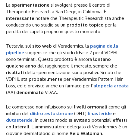
La
sperimentazione
si svolgerà presso il centro di
Therapeutic Research a San Diego, in California. È
interessante
notare che Therapeutic Research sta anche
conducendo uno studio su un
prodotto topico
per la
perdita dei capelli proprio in questo momento.
Tuttavia, sul
sito web
di Veradermics, la
pagina della
pipeline
suggerisce che gli studi di Fase 2 per il VDPHL
sono terminati. Questo prodotto è ancora
lontano
qualche anno
dal raggiungere il mercato, sempre che
i
risultati
della sperimentazione siano positivi. Si noti che
VDPHL sta
probabilmente
per Veradermics Pattern Hair
Loss, ed è previsto anche un farmaco per l’
alopecia areata
(AA)
denominato
VDAA.
Le compresse non influiscono sui
livelli ormonali
come gli
inibitori del
diidrotestosterone
(DHT)
finasteride
e
dutasteride
. In questo modo
si evitano
potenziali
effetti
collaterali
. L’amministratore delegato di Veradermics è un
giovane dermatologo di nome
Reid Waldman
.