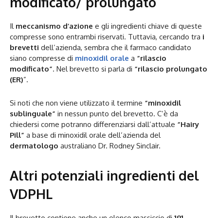
modificato/ prolungato
Il
meccanismo d’azione
e gli ingredienti chiave di queste
compresse sono entrambi riservati. Tuttavia, cercando tra
i
brevetti
dell’azienda, sembra che il farmaco candidato
siano compresse di
minoxidil orale
a
“rilascio
modificato”
. Nel brevetto si parla di
“rilascio prolungato
(ER)
”.
Si noti che non viene utilizzato il termine
“minoxidil
sublinguale”
in nessun punto del brevetto. C’è da
chiedersi come potranno differenziarsi dall’attuale
“Hairy
Pill”
a base di minoxidil orale dell’azienda del
dermatologo
australiano Dr. Rodney Sinclair.
Altri potenziali ingredienti del
VDPHL
Il brevetto contiene anche un elenco massiccio di
191