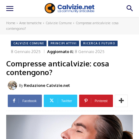
Home
Aree tematiche
Calvizie Comune
Compresse anticalvizie: cosa
contengono?
CALVIZIE COMUNE
PRINCIPI ATTIVI
RICERCA E FUTURO
8 Gennaio 2025
Aggiornato il:
8 Gennaio 2025
Compresse anticalvizie: cosa
contengono?
By
Redazione Calvizie.net
Facebook
Twitter
Pinterest