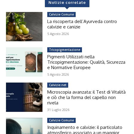
Notizie correlate
Calvizie Comune
La riscoperta dell’Ayurveda contro
calvizie e canizie
5 Agosto 2026
Tricopigmentazione
Pigmenti Utilizzati nella
Tricopigmentazione: Qualità, Sicurezza
e Normative Europee
5 Agosto 2026
Calvizie.net
Microscopia avanzata: il Test di Vitalità
e ciò che la forma del capello non
rivela
31 Luglio 2026
Calvizie Comune
Inquinamento e calvizie: il particolato
atmosferico associato a un maggior