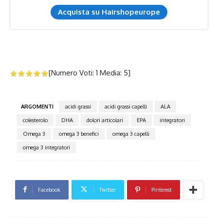
Acquista su Hairshopeurope
[Numero Voti:
1
Media:
5
]
ARGOMENTI
acidi grassi
acidi grassi capelli
ALA
colesterolo
DHA
dolori articolari
EPA
integratori
Omega 3
omega 3 benefici
omega 3 capelli
omega 3 integratori
Facebook
Twitter
Pinterest