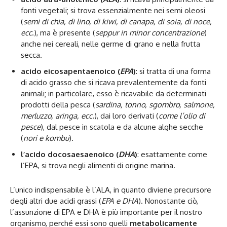
fonti vegetali; si trova essenzialmente nei semi oleosi
(
semi di chia, di lino, di kiwi, di canapa, di soia, di noce,
ecc
.), ma è presente (
seppur in minor concentrazione
)
anche nei cereali, nelle germe di grano e nella frutta
secca.
acido eicosapentaenoico (
EPA
)
: si tratta di una forma
di acido grasso che si ricava prevalentemente da fonti
animali; in particolare, esso è ricavabile da determinati
prodotti della pesca (
sardina, tonno, sgombro, salmone,
merluzzo, aringa, ecc.
), dai loro derivati (
come l’olio di
pesce
), dal pesce in scatola e da alcune alghe secche
(
nori e kombu
).
l’acido docosaesaenoico (
DHA
)
: esattamente come
l’EPA, si trova negli alimenti di origine marina.
L’unico indispensabile è l’ALA, in quanto diviene precursore
degli altri due acidi grassi (
EPA e DHA
). Nonostante ciò,
l’assunzione di EPA e DHA è più importante per il nostro
organismo, perché essi sono quelli
metabolicamente