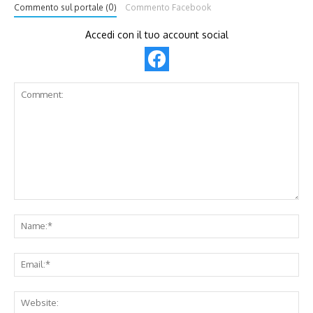
Commento sul portale (0)
Commento Facebook
Accedi con il tuo account social
Comment:
Na
Ema
Web