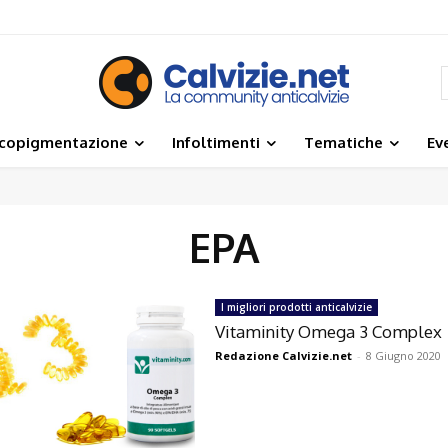
icopigmentazione
Infoltimenti
Tematiche
Ev
EPA
I migliori prodotti anticalvizie
Vitaminity Omega 3 Complex
Redazione Calvizie.net
-
8 Giugno 2020