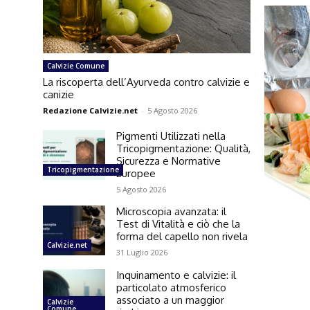
Calvizie Comune
La riscoperta dell’Ayurveda contro calvizie e
canizie
Redazione Calvizie.net
-
5 Agosto 2026
Pigmenti Utilizzati nella
Tricopigmentazione: Qualità,
Sicurezza e Normative
Tricopigmentazione
Europee
5 Agosto 2026
Microscopia avanzata: il
Test di Vitalità e ciò che la
forma del capello non rivela
Calvizie.net
31 Luglio 2026
Inquinamento e calvizie: il
particolato atmosferico
associato a un maggior
Calvizie
Comune