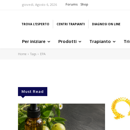
Forums
Shop
giovedì, Agosto 6, 2026
TROVA L’ESPERTO
CENTRI TRAPIANTI
DIAGNOSI ON LINE
Per iniziare
Prodotti
Trapianto
Tr
Home
Tags
EPA
Must Read