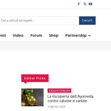
Cerca
enti
Video
Forum
Shop
Partnership
Editor Picks
Calvizie Comune
La riscoperta dell’Ayurveda
contro calvizie e canizie
5 Agosto 2026