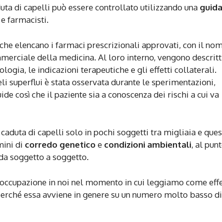
uta di capelli può essere controllato utilizzando una
guid
e farmacisti.
che elencano i farmaci prescrizionali approvati, con il no
merciale della medicina. Al loro interno, vengono descritt
logia, le indicazioni terapeutiche e gli effetti collaterali.
 peli superflui è stata osservata durante le sperimentazioni,
de così che il paziente sia a conoscenza dei rischi a cui va
caduta di capelli solo in pochi soggetti tra migliaia e que
mini di
corredo genetico
e
condizioni ambientali
, al pun
 da soggetto a soggetto.
eoccupazione in noi nel momento in cui leggiamo come eff
, perché essa avviene in genere su un numero molto basso di