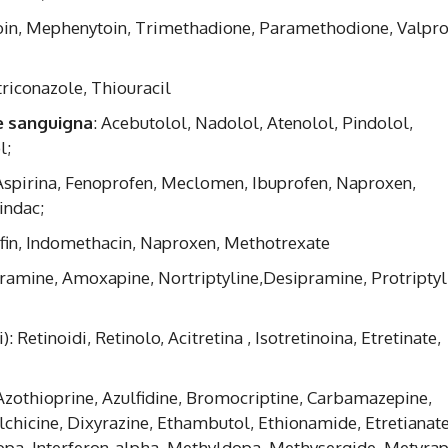
toin, Mephenytoin, Trimethadione, Paramethodione, Valpr
riconazole, Thiouracil
e sanguigna
: Acebutolol, Nadolol, Atenolol, Pindolol,
l;
 Aspirina, Fenoprofen, Meclomen, Ibuprofen, Naproxen,
indac;
ofin, Indomethacin, Naproxen, Methotrexate
pramine, Amoxapine, Nortriptyline,Desipramine, Protriptyl
: Retinoidi, Retinolo, Acitretina , Isotretinoina, Etretinate,
Azothioprine, Azulfidine, Bromocriptine, Carbamazepine,
chicine, Dixyrazine, Ethambutol, Ethionamide, Etretianate
opa, Interferon-alpha, Methyldopa, Methysergide, Metyra