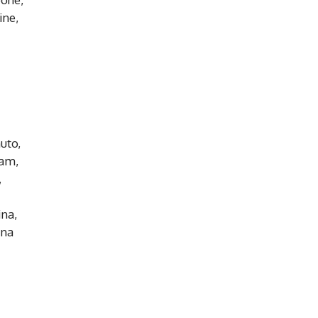
ine,
uto,
pam,
,
ina,
ina