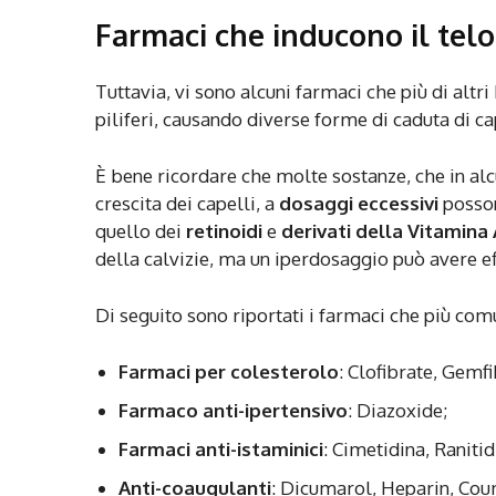
Farmaci che inducono il tel
Tuttavia, vi sono alcuni farmaci che più di altri 
piliferi, causando diverse forme di caduta di ca
È bene ricordare che molte sostanze, che in alc
crescita dei capelli, a
dosaggi eccessivi
posson
quello dei
retinoidi
e
derivati della Vitamina 
della calvizie, ma un iperdosaggio può avere eff
Di seguito sono riportati i farmaci che più co
Farmaci per colesterolo
: Clofibrate, Gemfi
Farmaco anti-ipertensivo
: Diazoxide;
Farmaci anti-istaminici
: Cimetidina, Raniti
Anti-coaugulanti
: Dicumarol, Heparin, Cou