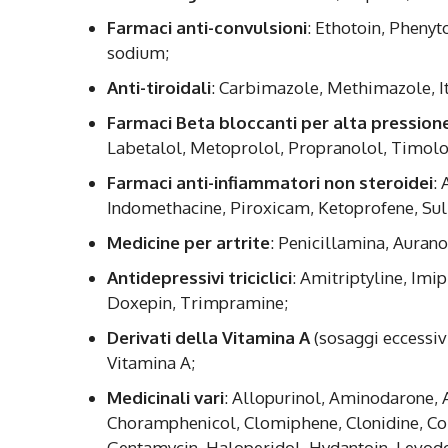
Farmaci anti-convulsioni
: Ethotoin, Pheny
sodium;
Anti-tiroidali
: Carbimazole, Methimazole, It
Farmaci Beta bloccanti per alta pression
Labetalol, Metoprolol, Propranolol, Timolo
Farmaci anti-infiammatori non steroidei
:
Indomethacine, Piroxicam, Ketoprofene, Sul
Medicine per artrite
: Penicillamina, Auran
Antidepressivi triciclici
: Amitriptyline, Imi
Doxepin, Trimpramine;
Derivati della Vitamina A
(sosaggi eccessivi)
Vitamina A;
Medicinali vari
: Allopurinol, Aminodarone, 
Choramphenicol, Clomiphene, Clonidine, Col
Gentamycin, Haloperidol, Hydantoin, Levod