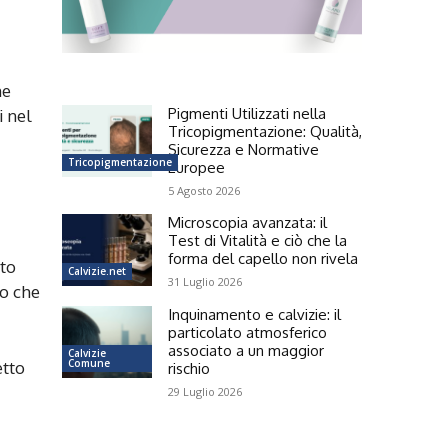
a
me
Pigmenti Utilizzati nella
i nel
Tricopigmentazione: Qualità,
Sicurezza e Normative
Tricopigmentazione
Europee
5 Agosto 2026
Microscopia avanzata: il
Test di Vitalità e ciò che la
forma del capello non rivela
sto
Calvizie.net
31 Luglio 2026
to che
Inquinamento e calvizie: il
particolato atmosferico
associato a un maggior
Calvizie
Comune
etto
rischio
29 Luglio 2026