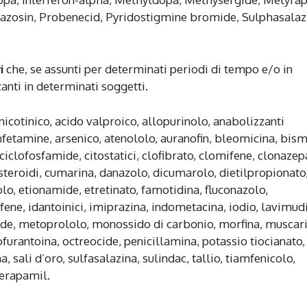
Prazosin, Probenecid, Pyridostigmine bromide, Sulphasalaz
i
che, se assunti per determinati periodi di tempo e/o in
nti in determinati soggetti.
 nicotinico, acido valproico, allopurinolo, anabolizzanti
 anfetamine, arsenico, atenololo, auranofin, bleomicina, bism
iclofosfamide, citostatici, clofibrato, clomifene, clonaze
steroidi, cumarina, danazolo, dicumarolo, dietilpropionato
lo, etionamide, etretinato, famotidina, fluconazolo,
fene, idantoinici, imiprazina, indometacina, iodio, lavimud
gide, metoprololo, monossido di carbonio, morfina, muscar
ofurantoina, octreocide, penicillamina, potassio tiocianato,
 sali d’oro, sulfasalazina, sulindac, tallio, tiamfenicolo,
verapamil.