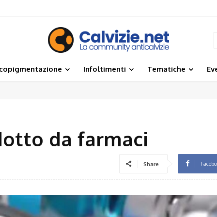
icopigmentazione
Infoltimenti
Tematiche
Ev
dotto da farmaci
Faceb
Share