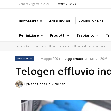
Forums
Shop
venerdì, Agosto 7, 2026
TROVA L’ESPERTO
CENTRI TRAPIANTI
DIAGNOSI ON LINE
Per iniziare
Prodotti
Trapianto
Tr
Home
Aree tematiche
Effluvium
Telogen effluvio indotto da farmaci
7 Maggio 2004
Aggiornato il:
11 Marzo 2019
EFFLUVIUM
Telogen effluvio in
By
Redazione Calvizie.net