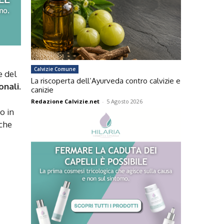
Calvizie Comune
e del
La riscoperta dell’Ayurveda contro calvizie e
onali
.
canizie
Redazione Calvizie.net
-
5 Agosto 2026
o in
 che