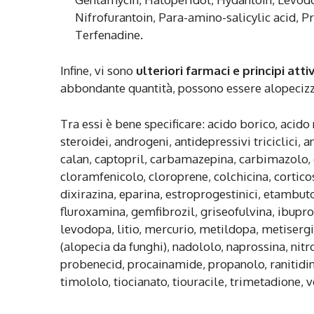
Nifrofurantoin, Para-amino-salicylic acid, 
Terfenadine.
Infine, vi sono
ulteriori farmaci e principi attiv
abbondante quantità, possono essere alopecizza
Tra essi è bene specificare: acido borico, acido
steroidei, androgeni, antidepressivi triciclici,
calan, captopril, carbamazepina, carbimazolo, c
cloramfenicolo, cloroprene, colchicina, cortico
dixirazina, eparina, estroprogestinici, etambuto
fluroxamina, gemfibrozil, griseofulvina, ibupro
levodopa, litio, mercurio, metildopa, metiser
(alopecia da funghi), nadololo, naprossina, nitr
probenecid, procainamide, propanolo, ranitidina,
timololo, tiocianato, tiouracile, trimetadione, 