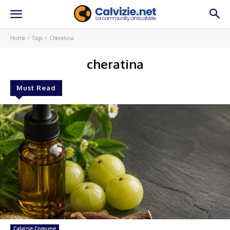
Home
Tags
Cheratina
cheratina
Must Read
Calvizie Comune