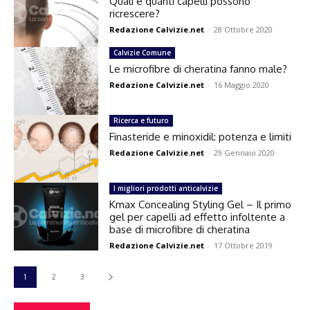
Quali e quanti capelli possono
ricrescere?
Redazione Calvizie.net
-
28 Ottobre 2020
Calvizie Comune
Le microfibre di cheratina fanno male?
Redazione Calvizie.net
-
16 Maggio 2020
Ricerca e futuro
Finasteride e minoxidil: potenza e limiti
Redazione Calvizie.net
-
29 Gennaio 2020
I migliori prodotti anticalvizie
Kmax Concealing Styling Gel – Il primo
gel per capelli ad effetto infoltente a
base di microfibre di cheratina
Redazione Calvizie.net
-
17 Ottobre 2019
1
2
3