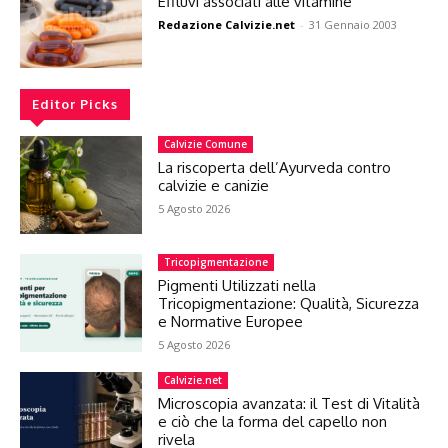
Effluvi associati alle vitamine
Redazione Calvizie.net
-
31 Gennaio 2003
Editor Picks
Calvizie Comune
La riscoperta dell’Ayurveda contro
calvizie e canizie
5 Agosto 2026
Tricopigmentazione
Pigmenti Utilizzati nella
Tricopigmentazione: Qualità, Sicurezza
e Normative Europee
5 Agosto 2026
Calvizie.net
Microscopia avanzata: il Test di Vitalità
e ciò che la forma del capello non
rivela