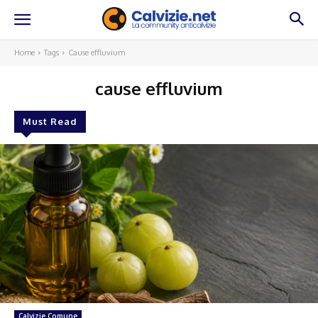
Home
Tags
Cause effluvium
cause effluvium
Must Read
Calvizie Comune