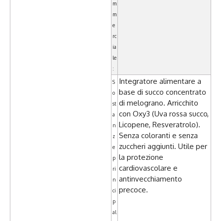
m
m
e
rc
ia
le
:
Integratore alimentare a
S
base di succo concentrato
o
di melograno. Arricchito
st
con Oxy3 (Uva rossa succo,
a
Licopene, Resveratrolo).
n
Senza coloranti e senza
z
zuccheri aggiunti. Utile per
e
la protezione
p
cardiovascolare e
ri
antinvecchiamento
n
precoce.
ci
p
al