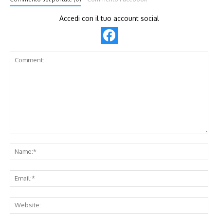
Accedi con il tuo account social
Comment:
Na
Ema
Web