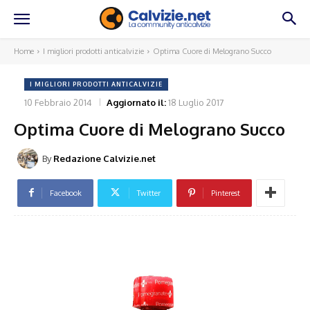
Home
I migliori prodotti anticalvizie
Optima Cuore di Melograno Succo
I MIGLIORI PRODOTTI ANTICALVIZIE
10 Febbraio 2014
Aggiornato il:
18 Luglio 2017
Optima Cuore di Melograno Succo
By
Redazione Calvizie.net
Facebook
Twitter
Pinterest