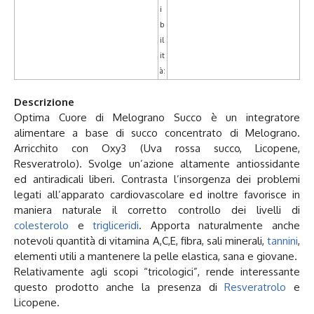
i
b
il
it
à:
Descrizione
Optima Cuore di Melograno Succo è un integratore
alimentare a base di succo concentrato di Melograno.
Arricchito con Oxy3 (Uva rossa succo, Licopene,
Resveratrolo). Svolge un’azione altamente antiossidante
ed antiradicali liberi. Contrasta l’insorgenza dei problemi
legati all’apparato cardiovascolare ed inoltre favorisce in
maniera naturale il corretto controllo dei livelli di
colesterolo
e
trigliceridi
. Apporta naturalmente anche
notevoli quantità di vitamina A,C,E, fibra, sali minerali,
tannini
,
elementi utili a mantenere la pelle elastica, sana e giovane.
Relativamente agli scopi “tricologici”, rende interessante
questo prodotto anche la presenza di
Resveratrolo
e
Licopene.