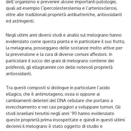
dell´organismo e prevenire alcune importanti patologie,
quali ad esempio l´ipercolesterolemia e l’arteriosclerosi,
oltre alle tradizionali proprietà antibatteriche, antiossidanti
ed astringenti.
Negli ultimi anni diversi studi e analisi sul melograno hanno
evidenziato come questa pianta e in particolare il suo frutto,
la melagrana, posseggano delle sostanze molto attive per
la prevenzione e la cura di diverse comuni affezioni. In
particolare il succo dei grani di melograno contiene dei
polifenoli, gli ellagitannini con delle notevoli proprietà
antiossidanti.
Tra questi composti si distingue in particolare l’acido
ellagico, che è antimutageno, ossia si oppone ai
cambiamenti deleteri del DNA cellulare che portano a
invecchiamento e nei casi peggiori a sviluppare tumori. Gli
studi israeliani tenutisi negli anni ’90 hanno evidenziato
queste proprietà prima insospettate e quindi in questi ultimi
decenni il melograno è stato oggetto di studio e