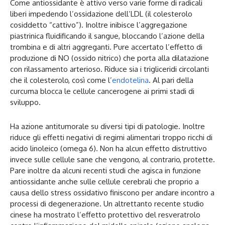
Come antiossidante è attivo verso varie forme di radicali
liberi impedendo l’ossidazione dell’LDL (il colesterolo
cosiddetto “cattivo”). Inoltre inibisce l’aggregazione
piastrinica fluidificando il sangue, bloccando l’azione della
trombina e di altri aggreganti. Pure accertato l’effetto di
produzione di NO (ossido nitrico) che porta alla dilatazione
con rilassamento arterioso. Riduce sia i trigliceridi circolanti
che il colesterolo, così come l’
endotelina
. Al pari della
curcuma blocca le cellule cancerogene ai primi stadi di
sviluppo.
Ha azione antitumorale su diversi tipi di patologie. Inoltre
riduce gli effetti negativi di regimi alimentari troppo ricchi di
acido linoleico (omega 6). Non ha alcun effetto distruttivo
invece sulle cellule sane che vengono, al contrario, protette.
Pare inoltre da alcuni recenti studi che agisca in funzione
antiossidante anche sulle cellule cerebrali che proprio a
causa dello stress ossidativo finiscono per andare incontro a
processi di degenerazione. Un altrettanto recente studio
cinese ha mostrato l’effetto protettivo del resveratrolo