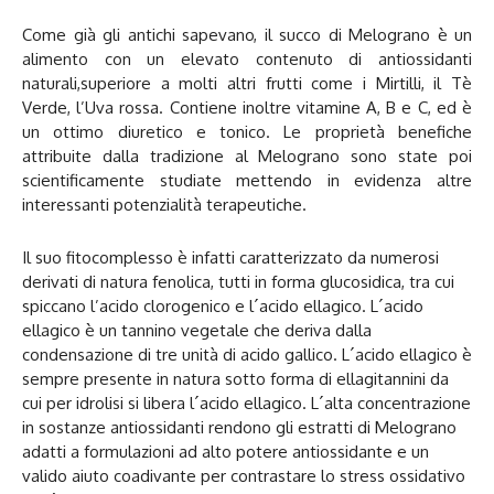
Come già gli antichi sapevano, il succo di Melograno è un
alimento con un elevato contenuto di antiossidanti
naturali,superiore a molti altri frutti come i Mirtilli, il Tè
Verde, l’Uva rossa. Contiene inoltre vitamine A, B e C, ed è
un ottimo diuretico e tonico. Le proprietà benefiche
attribuite dalla tradizione al Melograno sono state poi
scientificamente studiate mettendo in evidenza altre
interessanti potenzialità terapeutiche.
Il suo fitocomplesso è infatti caratterizzato da numerosi
derivati di natura fenolica, tutti in forma glucosidica, tra cui
spiccano l’acido clorogenico e l´acido ellagico. L´acido
ellagico è un tannino vegetale che deriva dalla
condensazione di tre unità di acido gallico. L´acido ellagico è
sempre presente in natura sotto forma di ellagitannini da
cui per idrolisi si libera l´acido ellagico. L´alta concentrazione
in sostanze antiossidanti rendono gli estratti di Melograno
adatti a formulazioni ad alto potere antiossidante e un
valido aiuto coadivante per contrastare lo stress ossidativo