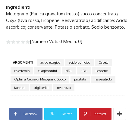
Ingredienti
Melograno (Punica granatum frutto) succo concentrato,
Oxy3 (Uva rossa, Licopene, Resveratrolo) acidificante: Acido
ascorbico; conservante: Potassio sorbato, Sodio benzoato.
[Numero Voti:
0
Media:
0
]
ARGOMENTI
acido ellagico
acido punicico
Capelli
colesterolo
ellagitannini
HDL
LDL
licopene
Optima Cuore di Melograno Succo
prostata
resveratrolo
tannini
trigliceridi
uva rossa
Facebook
Twitter
Pinterest