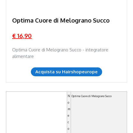
Optima Cuore di Melograno Succo
€ 16,90
Optima Cuore di Melograno Succo - integratore
alimentare
Acquista su Hairshopeurope
N
Optima Cuore di Melograno Succo
o
m
e
c
o