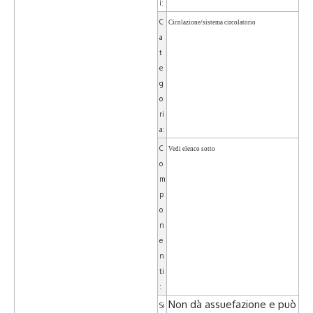
i
:
C
Cicolazione/sistema circolatorio
a
t
e
g
o
ri
a:
C
Vedi elenco sotto
o
m
p
o
n
e
n
ti
:
Non dà assuefazione e può
Si