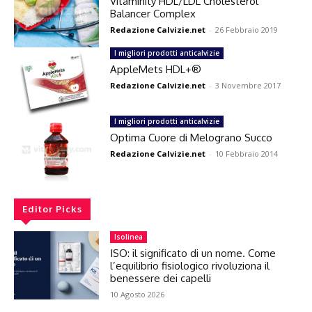
Vitaminity HDL/LDL Cholesterol
Balancer Complex
Redazione Calvizie.net
-
26 Febbraio 2019
I migliori prodotti anticalvizie
AppleMets HDL+®
Redazione Calvizie.net
-
3 Novembre 2017
I migliori prodotti anticalvizie
Optima Cuore di Melograno Succo
Redazione Calvizie.net
-
10 Febbraio 2014
Editor Picks
Isolinea
ISO: il significato di un nome. Come
l’equilibrio fisiologico rivoluziona il
benessere dei capelli
10 Agosto 2026