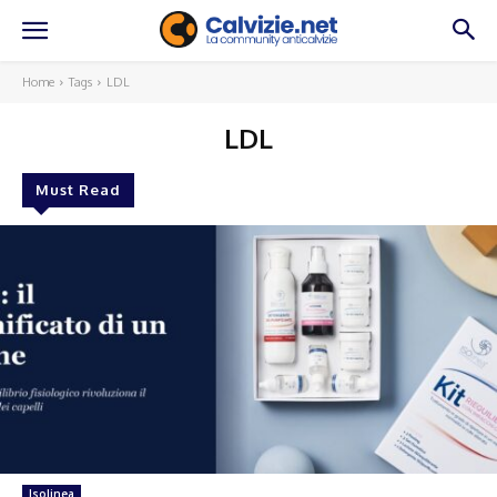
Home
Tags
LDL
LDL
Must Read
Isolinea