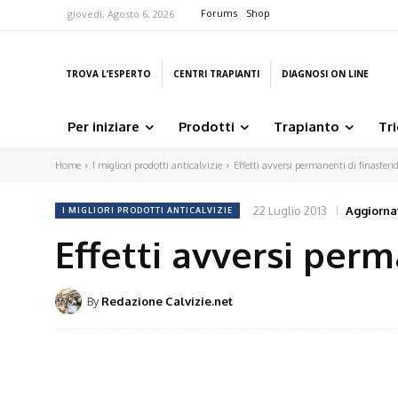
Forums
Shop
giovedì, Agosto 6, 2026
TROVA L’ESPERTO
CENTRI TRAPIANTI
DIAGNOSI ON LINE
Per iniziare
Prodotti
Trapianto
Tr
Home
I migliori prodotti anticalvizie
Effetti avversi permanenti di finasteri
22 Luglio 2013
Aggiornat
I MIGLIORI PRODOTTI ANTICALVIZIE
Effetti avversi perm
By
Redazione Calvizie.net