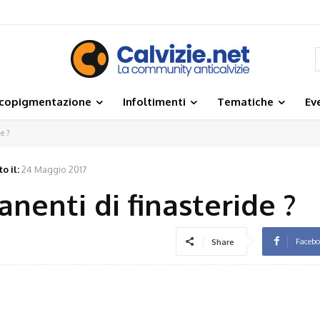
icopigmentazione
Infoltimenti
Tematiche
Ev
de ?
o il:
24 Maggio 2017
anenti di finasteride ?
Faceb
Share