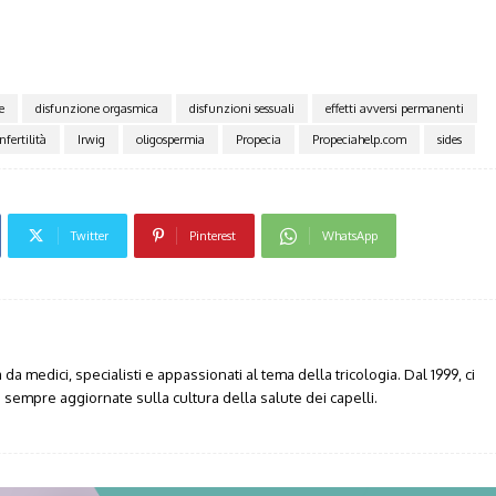
e
disfunzione orgasmica
disfunzioni sessuali
effetti avversi permanenti
infertilità
Irwig
oligospermia
Propecia
Propeciahelp.com
sides
Twitter
Pinterest
WhatsApp
da medici, specialisti e appassionati al tema della tricologia. Dal 1999, ci
sempre aggiornate sulla cultura della salute dei capelli.