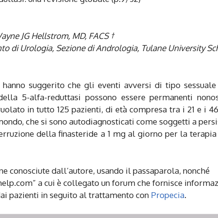
 Wayne JG Hellstrom, MD, FACS †
to di Urologia, Sezione di Andrologia, Tulane University Sc
 hanno suggerito che gli eventi avversi di tipo sessuale
 della 5-alfa-reduttasi possono essere permanenti nono
uolato in tutto 125 pazienti, di età compresa tra i 21 e i 46
l mondo, che si sono autodiagnosticati come soggetti a persi
erruzione della finasteride a 1 mg al giorno per la terapia
one conosciute dall’autore, usando il passaparola, nonché
help.com” a cui è collegato un forum che fornisce informaz
 dai pazienti in seguito al trattamento con
Propecia
.