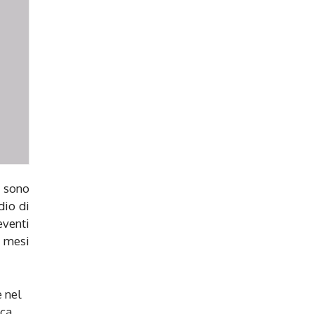
e sono
dio di
eventi
2 mesi
e nel
ica