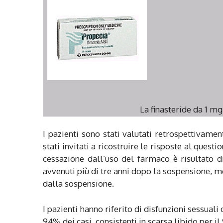
La finasteride da 1 mg
I pazienti sono stati valutati retrospettivame
stati invitati a ricostruire le risposte al ques
cessazione dall’uso del farmaco è risultato d
avvenuti più di tre anni dopo la sospensione, m
dalla sospensione.
I pazienti hanno riferito di disfunzioni sessuali
94% dei casi, consistenti in scarsa libido per i