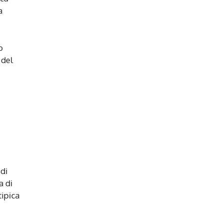
a
o
 del
 di
a di
tipica