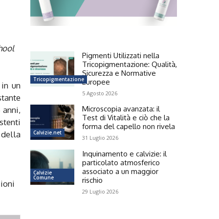
hool
Pigmenti Utilizzati nella
Tricopigmentazione: Qualità,
Sicurezza e Normative
Tricopigmentazione
Europee
 in un
5 Agosto 2026
stante
Microscopia avanzata: il
 anni,
Test di Vitalità e ciò che la
stenti
forma del capello non rivela
Calvizie.net
 della
31 Luglio 2026
Inquinamento e calvizie: il
particolato atmosferico
associato a un maggior
Calvizie
Comune
rischio
ioni
29 Luglio 2026