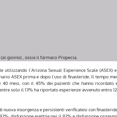
 (al giorno) , ossia il farmaco Propecia.
nte utilizzando l’Arizona Sexual Experience Scale (ASEX) 
tionario ASEX prima e dopo l’uso di finasteride. Il tempo me
i 40 mesi, con il 45% dei pazienti che hanno ricordato 
entre solo il 13% ha riportato esperienze avvenuto entro 1
 di nuova insorgenza e persistenti verificatesi con finasterid
l 92%, disfunzione erettile per il 92% e disfunzione orgasm