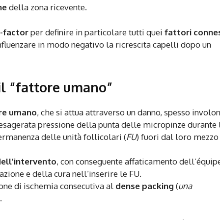
ne
della zona ricevente.
-factor
per definire in particolare tutti quei
fattori conne
fluenzare in modo negativo la ricrescita capelli dopo un
 il “fattore umano”
re umano
, che si attua attraverso un danno, spesso involo
na esagerata pressione della punta delle micropinze durante 
rmanenza delle unità follicolari (
FU
) fuori dal loro mezzo
ell’intervento
, con conseguente affaticamento dell’équip
zione e della cura nell’inserire le FU.
ione di ischemia consecutiva al
dense packing
(
una
.