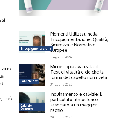
ssi
Pigmenti Utilizzati nella
Tricopigmentazione: Qualità,
Sicurezza e Normative
Tricopigmentazione
Europee
5 Agosto 2026
Microscopia avanzata: il
ntario
Test di Vitalità e ciò che la
la
forma del capello non rivela
Calvizie.net
 di
31 Luglio 2026
Inquinamento e calvizie: il
e, può
particolato atmosferico
associato a un maggior
Calvizie
Comune
rischio
29 Luglio 2026