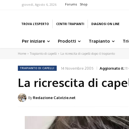
Forums
Shop
giovedì, Agosto 6, 2026
TROVA L’ESPERTO
CENTRI TRAPIANTI
DIAGNOSI ON LINE
Per iniziare
Prodotti
Trapianto
Tr
Home
Trapianto di capelli
La ricrescita di capelli dopo il trapianto
14 Novembre 2005
Aggiornato il:
11
TRAPIANTO DI CAPELLI
La ricrescita di cape
By
Redazione Calvizie.net