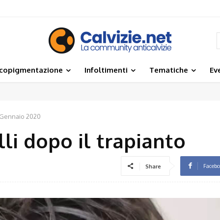
icopigmentazione
Infoltimenti
Tematiche
Ev
 Gennaio 2020
lli dopo il trapianto
Faceb
Share