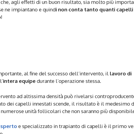
 che, agli effetti di un buon risultato, sia molto più import
se ne impiantano e quind
i non conta tanto quanti capelli 
o
!
ortante, al fine del successo dell’intervento, il
lavoro di
l’
intera equipe
durante l’operazione stessa.
 intervento ad altissima densità può rivelarsi controproducent
o dei capelli innestati scende, il risultato è il medesimo d
i numerose unità follicolari che non saranno più disponibil
esperto
e specializzato in trapianto di capelli è il primo v
o.