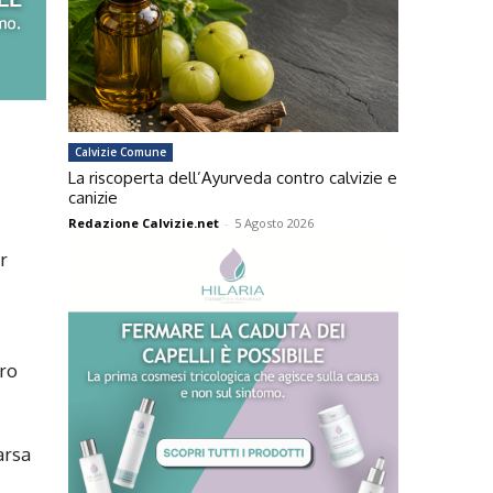
Calvizie Comune
La riscoperta dell’Ayurveda contro calvizie e
canizie
Redazione Calvizie.net
-
5 Agosto 2026
r
ero
arsa