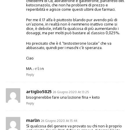
chiedermi di CB, abiraterone e galeterone, parleresti del
ketoconazolo, che non ha problemi di prezzo e
reperibilità e agisce come questi ultimi due farmaci.
Per me il 17 alfa è piuttosto blando pur avendo più di
un’azione, in realtà non è nemmeno inattivo come si
dice, è debole, infatti fa qualcosa di più aumentando i
dosaggi, ma per molti può bastare al classico 0,025%.
Ho precisato che è il “testosterone locale” che va
abbassato, quindi per i maschi c’è speranza.
Ciao
MA .- r l i n
Reply
artiglio5825
26 Giugno 2020 At 13:25
bisognerebbe fare una lozione fina + keto
Reply
marlin
26 Giugno 2020 At 15:44
Sì qualcosa del genere va provato su chi non è proprio