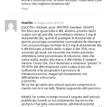
coloro che vogliono rimanere tali!
Reply
marlin
26 Giugno 2020 At 12:59
[QUOTE=”michael, post: 1407959, member: 14569″]
Per bloccare quasi tutto il dht, almeno a livello dello
scalpo con gli anti dht, servirebbero almeno 5 mg di
dutasteride die, quindi 10 pastiglie di dutasteride al
giorno, posologia ovviamente sconsigliata da chiunque.
Con una posologia normale di 0,5 mg di dutasteride die,
il dht bloccato a livello dello scalpo è del 70% circa,
secondo gli studi, ma secondo me molto ma molto
ottimistica come percentuale di riduzione, dato che
nella realtà, analisi alla mano, il dht ridotto è sempre
minore. Ovvio che, chi è destinato a rimanere “pelato” il
30-40% del dht rimanente sullo scalpo è più che
sufficiente a far progredire il processo di
miniaturizzazione, magari più lentamente, ma
difficilmente a bloccarlo.
[/QUOTE]
Mi sa che gli ultimi due articoli (questo compreso) in
merito non te li sei letti. Stiamo seguendo altri percorsi.
Kibith3, ho scritto in tempi record il seguito dell’articolo
pubblicato lunedì su tuo incitamento, ma mi sa che
anche tu l’hai letto velocemente, altrimenti anziché