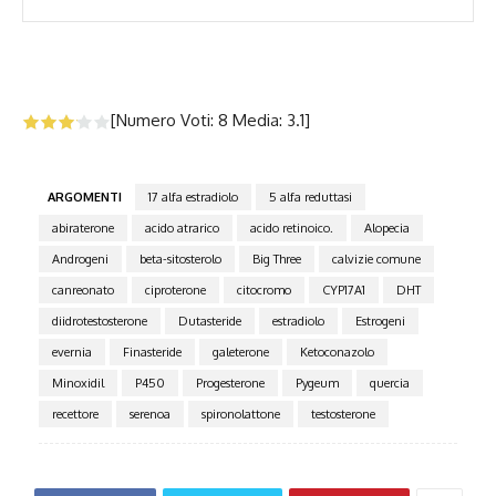
[Numero Voti:
8
Media:
3.1
]
ARGOMENTI
17 alfa estradiolo
5 alfa reduttasi
abiraterone
acido atrarico
acido retinoico.
Alopecia
Androgeni
beta-sitosterolo
Big Three
calvizie comune
canreonato
ciproterone
citocromo
CYP17A1
DHT
diidrotestosterone
Dutasteride
estradiolo
Estrogeni
evernia
Finasteride
galeterone
Ketoconazolo
Minoxidil
P450
Progesterone
Pygeum
quercia
recettore
serenoa
spironolattone
testosterone