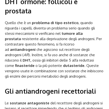
DHT ormone: follicoli e
prostata
Quello che è un
problema di tipo estetico
, quando
riguarda i capelli, diventa un problema serio quando gli
stessi meccanismi si verificano nel
tumore alla
prostata
resistente alla deprivazione degli androgeni. Per
contrastare questo fenomeno, si fa ricorso
ad
antiandrogeni
che agiscono sul recettore degli
androgeni (
AR
). Inoltre, si fa uso anche di sostanze che
riducono il
DHT,
ossia gli inibitori delle 5 alfa reduttasi
come
finasteride
o la più potente
dutasteride
. Queste
vengono usate in combinazione con sostanze che inibiscono
gli enzimi dei percorsi metabolici degli androgeni.
Gli antiandrogeni recettoriali
Le
sostanze antagoniste
del recettore degli androgeni si
legano al recettore impedendo che si leghino gli androgeni