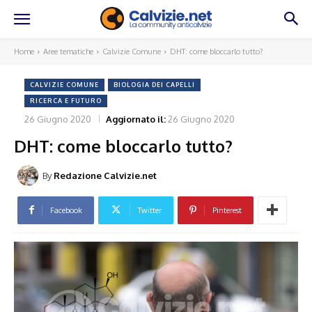
Home
Aree tematiche
Calvizie Comune
DHT: come bloccarlo tutto?
CALVIZIE COMUNE
BIOLOGIA DEI CAPELLI
RICERCA E FUTURO
26 Giugno 2020
Aggiornato il:
26 Giugno 2020
DHT: come bloccarlo tutto?
By
Redazione Calvizie.net
Facebook
Twitter
Pinterest