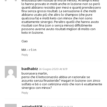
entusiasta dei risultati di fina (e minox). Ai tempi il keto
lo hanno provato in molti anche in lozione non so però
quanti abbiano resistito per mesi e quanti prendessero
fina senza grossi risultati. La sensazione è che molti
abbiano usato più che altro lo shampoo (che pure
qualcosa fa) e molti keto con minox che non sono
esattamente sinergici. Peraltro quelli che hanno avuto
risultati con fina (con o senza minox) difficilmente
possono averne avuto risultati migliori di molto con
keto in lozione.
Ciao
MA – r l i n
Reply
badhabiz
26 Giugno 2020 At 16:19
buonasera marlin,
pensi che il ketoconazolo abbia un razionale se
assunto senza finasteride? magari in lozione con zinco
solfato e b6 o con cetirizina visto che non è esattamente
sinergico con minox?
Reply
artiglio5825
26 Giugno 2020 At 16:27