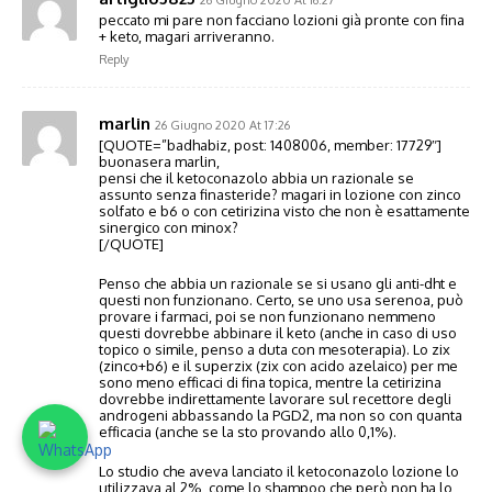
peccato mi pare non facciano lozioni già pronte con fina
+ keto, magari arriveranno.
Reply
marlin
26 Giugno 2020 At 17:26
[QUOTE=”badhabiz, post: 1408006, member: 17729″]
buonasera marlin,
pensi che il ketoconazolo abbia un razionale se
assunto senza finasteride? magari in lozione con zinco
solfato e b6 o con cetirizina visto che non è esattamente
sinergico con minox?
[/QUOTE]
Penso che abbia un razionale se si usano gli anti-dht e
questi non funzionano. Certo, se uno usa serenoa, può
provare i farmaci, poi se non funzionano nemmeno
questi dovrebbe abbinare il keto (anche in caso di uso
topico o simile, penso a duta con mesoterapia). Lo zix
(zinco+b6) e il superzix (zix con acido azelaico) per me
sono meno efficaci di fina topica, mentre la cetirizina
dovrebbe indirettamente lavorare sul recettore degli
androgeni abbassando la PGD2, ma non so con quanta
efficacia (anche se la sto provando allo 0,1%).
Lo studio che aveva lanciato il ketoconazolo lozione lo
utilizzava al 2%, come lo shampoo che però non ha lo