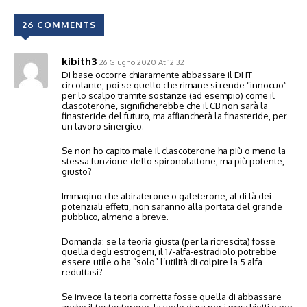
26 COMMENTS
kibith3
26 Giugno 2020 At 12:32
Di base occorre chiaramente abbassare il DHT
circolante, poi se quello che rimane si rende “innocuo”
per lo scalpo tramite sostanze (ad esempio) come il
clascoterone, significherebbe che il CB non sarà la
finasteride del futuro, ma affiancherà la finasteride, per
un lavoro sinergico.
Se non ho capito male il clascoterone ha più o meno la
stessa funzione dello spironolattone, ma più potente,
giusto?
Immagino che abiraterone o galeterone, al di là dei
potenziali effetti, non saranno alla portata del grande
pubblico, almeno a breve.
Domanda: se la teoria giusta (per la ricrescita) fosse
quella degli estrogeni, il 17-alfa-estradiolo potrebbe
essere utile o ha “solo” l’utilità di colpire la 5 alfa
reduttasi?
Se invece la teoria corretta fosse quella di abbassare
anche il testosterone, la vedo dura per i maschietti o per