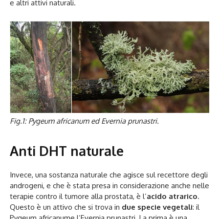
e altri attivi naturali.
Fig.1: Pyg
eum africanum ed Evernia prunastri.
Anti DHT naturale
Invece, una sostanza naturale che agisce sul recettore degli
androgeni, e che è stata presa in considerazione anche nelle
terapie contro il tumore alla prostata, è l’
acido atrarico
.
Questo è un attivo che si trova in
due specie vegetali
: il
Pygeum africanume l’Evernia prunastri
.
La prima è una