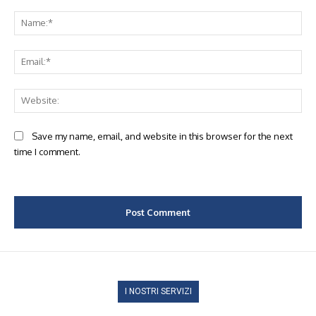
Comment:
Na
Ema
Web
Save my name, email, and website in this browser for the next
time I comment.
I NOSTRI SERVIZI