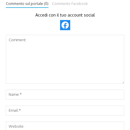
Commento sul portale (0)
Commento Facebook
Accedi con il tuo account social
Comment:
Na
Ema
Web