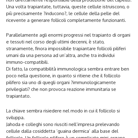
Una volta trapiantate, tuttavia, queste cellule istruiscono, o
più precisamente ?inducono?, le cellule della pelle del
ricevente a generare follicoli completamente funzionanti.
Parallelamente agli enormi progressi nel trapianto di organi
e tessuti nel corso degli ultimi decenni, è stato,
stranamente, finora impossibile trapiantare follicoli piliferi
umani da una persona ad un’altra, anche tra individui
immuno-compatibili.
Di fatto, la compatibilità immunologica sembra entrare ben
poco nella questione, in quanto si ritiene che il follicolo
pilifero sia uno di quegli organi ?immunologicamente
privilegiati? che non provoca reazione immunitaria se
trapiantato.
La chiave sembra risiedere nel modo in cui il follicolo si
sviluppa.
Jahoda e colleghi sono riusciti nell’impresa prelevando
cellule dalla cosiddetta ‘guaina dermica’ alla base del
follicolo. Un follicolo pilifero è un complicato mini-organo