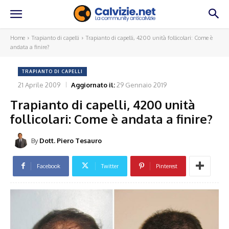
Home
Trapianto di capelli
Trapianto di capelli, 4200 unità follicolari: Come è
andata a finire?
TRAPIANTO DI CAPELLI
21 Aprile 2009
Aggiornato il:
29 Gennaio 2019
Trapianto di capelli, 4200 unità
follicolari: Come è andata a finire?
By
Dott. Piero Tesauro
Facebook
Twitter
Pinterest