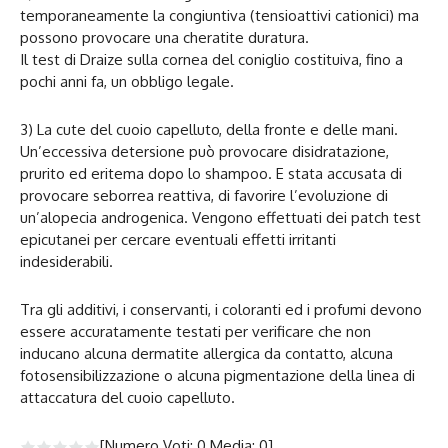
temporaneamente la congiuntiva (tensioattivi cationici) ma
possono provocare una cheratite duratura.
Il test di Draize sulla cornea del coniglio costituiva, fino a
pochi anni fa, un obbligo legale.
3) La cute del cuoio capelluto, della fronte e delle mani.
Un’eccessiva detersione può provocare disidratazione,
prurito ed eritema dopo lo shampoo. E stata accusata di
provocare seborrea reattiva, di favorire l’evoluzione di
un’alopecia androgenica. Vengono effettuati dei patch test
epicutanei per cercare eventuali effetti irritanti
indesiderabili.
Tra gli additivi, i conservanti, i coloranti ed i profumi devono
essere accuratamente testati per verificare che non
inducano alcuna dermatite allergica da contatto, alcuna
fotosensibilizzazione o alcuna pigmentazione della linea di
attaccatura del cuoio capelluto.
[Numero Voti:
0
Media:
0
]