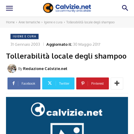
Home
Aree tematiche
Igiene e cura
Tollerabilità locale degli shampoo
IGIENE E CURA
31 Gennaio 2003
Aggiornato il:
30 Maggio 2017
Tollerabilità locale degli shampoo
By
Redazione Calvizie.net
Facebook
Twitter
Pinterest