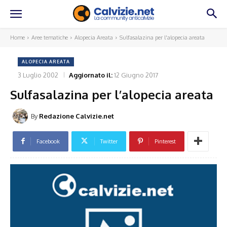
Home
Aree tematiche
Alopecia Areata
Sulfasalazina per l'alopecia areata
ALOPECIA AREATA
3 Luglio 2002
Aggiornato il:
12 Giugno 2017
Sulfasalazina per l’alopecia areata
By
Redazione Calvizie.net
Facebook
Twitter
Pinterest