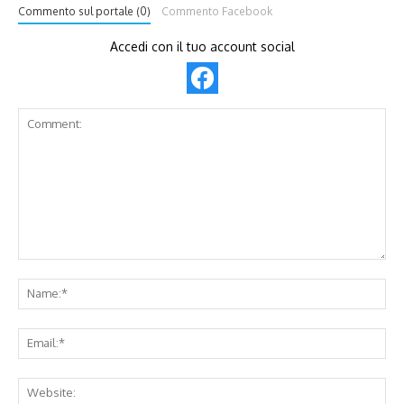
Commento sul portale (0)
Commento Facebook
Accedi con il tuo account social
Comment:
Na
Ema
Web