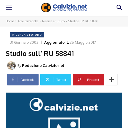
Home
Aree tematiche
Ricerca e futuro
Studio sull' RU 58841
RICERCA E FUTURO
31 Gennaio 2003
Aggiornato il:
26 Maggio 2017
Studio sull’ RU 58841
By
Redazione Calvizie.net
Facebook
Twitter
Pinterest