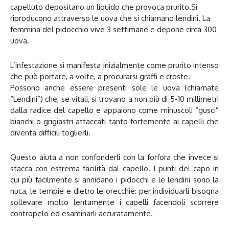
capelluto depositano un liquido che provoca prurito.Si
riproducono attraverso le uova che si chiamano lendini. La
femmina del pidocchio vive 3 settimane e depone circa 300
uova.
L’infestazione si manifesta inizialmente come prurito intenso
che può portare, a volte, a procurarsi graffi e croste.
Possono anche essere presenti sole le uova (chiamate
“Lendini”) che, se vitali, si trovano a non più di 5-10 millimetri
dalla radice del capello e appaiono come minuscoli “gusci”
bianchi o grigiastri attaccati tanto fortemente ai capelli che
diventa difficili toglierli.
Questo aiuta a non confonderli con la forfora che invece si
stacca con estrema facilità dal capello. I punti del capo in
cui più facilmente si annidano i pidocchi e le lendini sono la
nuca, le tempie e dietro le orecchie: per individuarli bisogna
sollevare molto lentamente i capelli facendoli scorrere
contropelo ed esaminarli accuratamente.