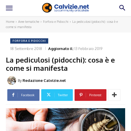
Home
Aree tematiche
Forfora e Pidocchi
La pediculosi (pidocchi): cosa è e
come si manifesta
FORFORA E PIDOCCHI
18 Settembre 2018
Aggiornato il:
13 Febbraio 2019
La pediculosi (pidocchi): cosa è e
come si manifesta
By
Redazione Calvizie.net
Facebook
Twitter
Pinterest