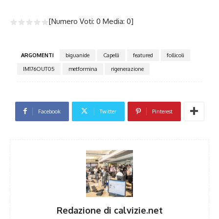
[Numero Voti:
0
Media:
0
]
ARGOMENTI
biguanide
Capelli
featured
follicoli
IM176OUT05
metformina
rigenerazione
Facebook
Twitter
Pinterest
Redazione di calvizie.net