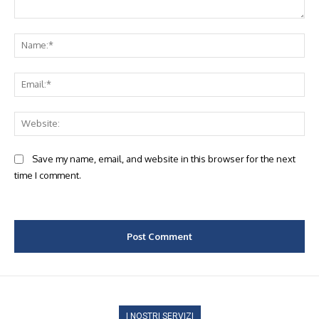
Comment:
Na
Ema
Web
Save my name, email, and website in this browser for the next
time I comment.
I NOSTRI SERVIZI