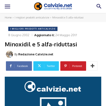
Home
I migliori prodotti anticalvizie
Minoxidil e 5 alfa-riduttasi
I MIGLIORI PRODOTTI ANTICALVIZIE
8 Giugno 2002
Aggiornato il:
24 Maggio 2017
Minoxidil e 5 alfa-riduttasi
By
Redazione Calvizie.net
Facebook
Twitter
Pinterest