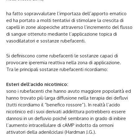
ha fatto sopravvalutare l’importaza dell’apporto ematico
ed ha portato a molti tentativi di stimolare la crescita di
capelli in zone alopeciche attraverso l’incremento del flusso
di sangue ottenuto mediante l’applicazione topica di
vasodilatatori e sostanze rubefacenti.
Si definiscono come rubefacenti le sostanze capaci di
provocare iperemia reattiva nella zona di applicazione.
Tra le principali sostanze rubefacenti ricordiamo:
Esteri dell’acido nicotinico:
sono i rubefacenti che hanno avuto maggiore popolarità ed
hanno trovato più larga diffusione nella terapia dei defluvi
(tutti ricordiamo il “benefico rossore”). In realtà l’acido
nicotinico ed i suoi derivati addirittura potrebbero essere
dannosi in un defluvio poiché sembrano in grado di inibire
l’aumento intracellulare di cAMP indotto da ormoni
attivatori della adenilciclasi (Hardman J.G.).