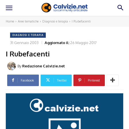
Home
Aree tematiche
Diagnosi e terapia
I Rubefacenti
DIAGNOSI E TERAPIA
31 Gennaio 2003
Aggiornato il:
26 Maggio 2017
I Rubefacenti
By
Redazione Calvizie.net
Facebook
Twitter
Pinterest