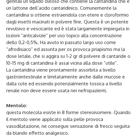
genitali un liquido oleoso che contiene la cantaridina che è
un lattone dell’acido cantaridinico. Comunemente la
cantaridina si ottiene estraendola con etere e cloroformio
dagli insetti macinati in polvere fine. Questa è un potente
revulsivo e vescicante ed è stata largamente impiegata in
lozioni “anticalvizie” per uso topico alla concentrazione
dello 0,2-0,5%. Ha avuto in passato largo uso come
“afrodisiaco” ed assunta per os provoca priapismo ma la
dose letale, che si aggira su 1-2 gr di polvere di cantaride o
10-15 mg di cantaridina è assai vicina alla dose “utile”.
La cantaridina viene prontamente assorbita a livello
gastrointestinale e limitatamente anche dalle mucose e
dalla cute ed essendo potenzialmente tossica a livello
renale non deve essere usata nei nefropazienti.
Mentolo:
questa molecola esiste in 8 forme stereoisomere. Quando
il mentolo viene applicato sulla pelle provoca
vasodilatazione, ne consegue sensazione di fresco seguita
da blando effetto analgesico.