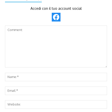
Accedi con il tuo account social
Comment:
Na
Ema
Web